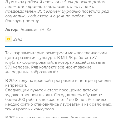
В рамках рабочей поездки в Апшеронский район
делегация краевого парламента во главе с
председателем ЗСК Юрием Бурлачко посетила ряд
социальных объектов и оценила работы по
благоустройству
Автор:
Редакция «НГК»
2942
Так, парламентарии осмотрели межпоселенческий
центр развития культуры. В МЦРК работает 37
клубных формирований, в которых задействованы
970 человек. Ряд коллективов носит звание
«народный», «образцовый».
В 2023 году по краевой программе в центре провели
капремонт.
Следующим пунктом стало посещение детской
художественной школы. Сегодня здесь обучаются
более 300 ребят в возрасте от 7 до 18 лет. Учащиеся
неоднократно становились лауреатами как районных,
так и краевых конкурсов.
В 2024 году в учреждении также был проведен