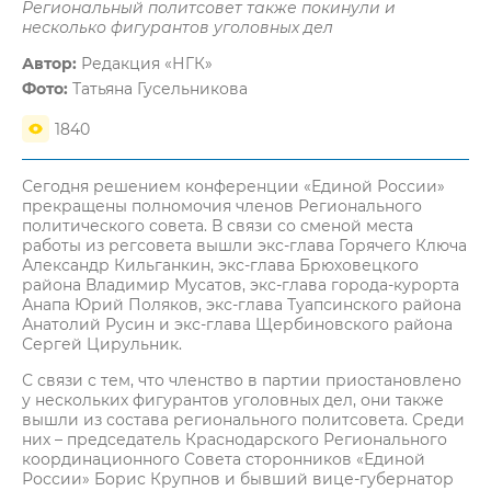
Региональный политсовет также покинули и
несколько фигурантов уголовных дел
Автор:
Редакция «НГК»
Фото:
Татьяна Гусельникова
1840
Сегодня решением конференции «Единой России»
прекращены полномочия членов Регионального
политического совета. В связи со сменой места
работы из регсовета вышли экс-глава Горячего Ключа
Александр Кильганкин, экс-глава Брюховецкого
района Владимир Мусатов, экс-глава города-курорта
Анапа Юрий Поляков, экс-глава Туапсинского района
Анатолий Русин и экс-глава Щербиновского района
Сергей Цирульник.
С связи с тем, что членство в партии приостановлено
у нескольких фигурантов уголовных дел, они также
вышли из состава регионального политсовета. Среди
них – председатель Краснодарского Регионального
координационного Совета сторонников «Единой
России» Борис Крупнов и бывший вице-губернатор