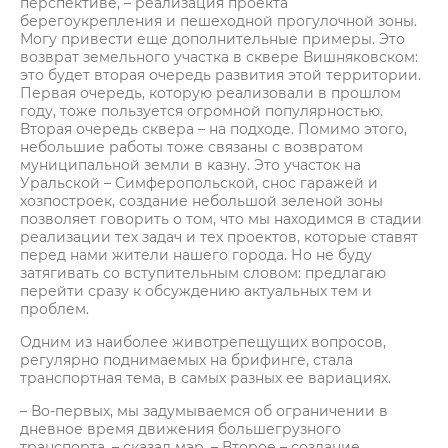
перспективе, – реализация проекта
берегоукрепления и пешеходной прогулочной зоны.
Могу привести еще дополнительные примеры. Это
возврат земельного участка в сквере Вишняковском:
это будет вторая очередь развития этой территории.
Первая очередь, которую реализовали в прошлом
году, тоже пользуется огромной популярностью.
Вторая очередь сквера – на подходе. Помимо этого,
небольшие работы тоже связаны с возвратом
муниципальной земли в казну. Это участок на
Уральской – Симферопольской, снос гаражей и
хозпостроек, создание небольшой зеленой зоны
позволяет говорить о том, что мы находимся в стадии
реализации тех задач и тех проектов, которые ставят
перед нами жители нашего города. Но не буду
затягивать со вступительным словом: предлагаю
перейти сразу к обсуждению актуальных тем и
проблем.
Одним из наиболее животрепещущих вопросов,
регулярно поднимаемых на брифинге, стала
транспортная тема, в самых разных ее вариациях.
– Во-первых, мы задумываемся об ограничении в
дневное время движения большегрузного
транспорта, – сказал мэр. – Второе – создание