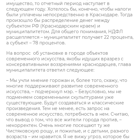
имущество, то отчетный период наступает в
следующем году. Хотелось бы, конечно, чтобы налоги
были уплачены непосредственно в Краснодаре. Тогда
произошло бы распределение денег между
субъектом РФ (Краснодарским краем) и
муниципалитетом. Для общего понимания, НДФЛ
расщепляется – муниципалитет получает 22 процента,
а субъект – 78 процентов.
На вопрос об установке в городе объектов
современного искусства, якобы идущих вразрез с
консервативными воззрениями краснодарцев, глава
муниципалитета ответил следующее:
– Мы учли мнение горожан и, более того, скажу, что
многие поддерживают развитие современного
искусства, – подчеркнул мэр. – Безусловно, мы не
подменяем современными скульптурами уже
существующие. Будут создаваться и классические
произведения. Тем не менее, есть запрос на
современное искусство, потребность в нем. Считаю,
что вывод о том, что все жители города против, –
некорректен. Очень многие посещают ту же
Чистяковскую рощу, и пожилые, и с детьми, разного
возраста – им нравится. Я не вижу угроз, которое бы