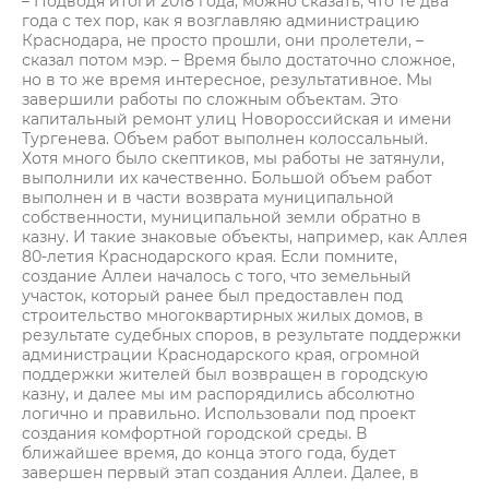
– Подводя итоги 2018 года, можно сказать, что те два
года с тех пор, как я возглавляю администрацию
Краснодара, не просто прошли, они пролетели, –
сказал потом мэр. – Время было достаточно сложное,
но в то же время интересное, результативное. Мы
завершили работы по сложным объектам. Это
капитальный ремонт улиц Новороссийская и имени
Тургенева. Объем работ выполнен колоссальный.
Хотя много было скептиков, мы работы не затянули,
выполнили их качественно. Большой объем работ
выполнен и в части возврата муниципальной
собственности, муниципальной земли обратно в
казну. И такие знаковые объекты, например, как Аллея
80-летия Краснодарского края. Если помните,
создание Аллеи началось с того, что земельный
участок, который ранее был предоставлен под
строительство многоквартирных жилых домов, в
результате судебных споров, в результате поддержки
администрации Краснодарского края, огромной
поддержки жителей был возвращен в городскую
казну, и далее мы им распорядились абсолютно
логично и правильно. Использовали под проект
создания комфортной городской среды. В
ближайшее время, до конца этого года, будет
завершен первый этап создания Аллеи. Далее, в