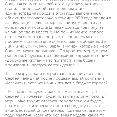
большая совместная работа. И ту задачу, которую
ставила перед собой на нынешнем этапе
администрация города, в этом году выполнена. 61
объект последовательно в течение 2018 года введен в
эксплуатацию, еще четыре планируем ввести до
конца года, и порядка 12 тысяч дольщиков получат
ключи от своих квартир. Но, тем не менее, вопрос
остается достаточно острым, накопилось много
проблем, остаются еще очень сложные объекты. Это
ЖК «Кино», ЖК «Луч», «Заря» и «Мир», которые имеют
больше тысячи дольщиков. По крайней мере, ищем
решения. Я думаю, что в ближайшее время и по ним
«дорожные карты» у нас появятся, и мы будем
производить достройку этих домов.
Также мэру задали вопрос: заплатил ли уже налог
Сергей Галицкий после продажи акций компании
«Магнит» и сколько из них пойдет в бюджет города?
– Мы не знаем суммы расчета, мы не знаем, где
Сергей Николаевич будет платить налог, – пояснил
мэр. – Мне трудно отвечать за человека, он будет
платить как физическое лицо за продажу пакета
акций, который он реализовал. Сделка была в этом
году. Мы понимаем, что, если мы продали какое-то