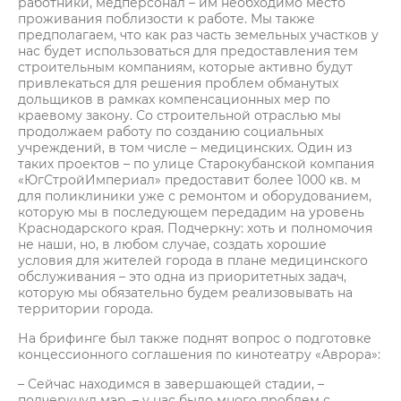
работники, медперсонал – им необходимо место
проживания поблизости к работе. Мы также
предполагаем, что как раз часть земельных участков у
нас будет использоваться для предоставления тем
строительным компаниям, которые активно будут
привлекаться для решения проблем обманутых
дольщиков в рамках компенсационных мер по
краевому закону. Со строительной отраслью мы
продолжаем работу по созданию социальных
учреждений, в том числе – медицинских. Один из
таких проектов – по улице Старокубанской компания
«ЮгСтройИмпериал» предоставит более 1000 кв. м
для поликлиники уже с ремонтом и оборудованием,
которую мы в последующем передадим на уровень
Краснодарского края. Подчеркну: хоть и полномочия
не наши, но, в любом случае, создать хорошие
условия для жителей города в плане медицинского
обслуживания – это одна из приоритетных задач,
которую мы обязательно будем реализовывать на
территории города.
На брифинге был также поднят вопрос о подготовке
концессионного соглашения по кинотеатру «Аврора»:
– Сейчас находимся в завершающей стадии, –
подчеркнул мэр, – у нас было много проблем с