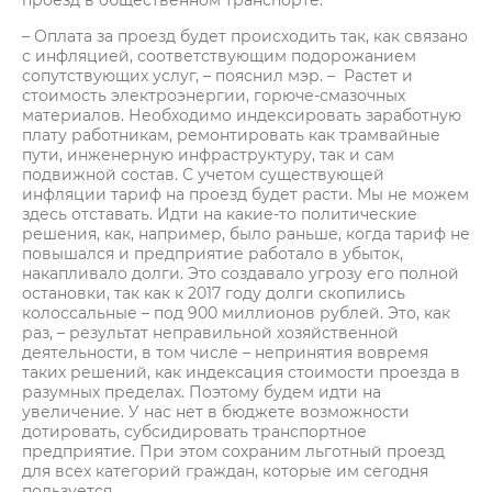
проезд в общественном транспорте:
– Оплата за проезд будет происходить так, как связано
с инфляцией, соответствующим подорожанием
сопутствующих услуг, – пояснил мэр. – Растет и
стоимость электроэнергии, горюче-смазочных
материалов. Необходимо индексировать заработную
плату работникам, ремонтировать как трамвайные
пути, инженерную инфраструктуру, так и сам
подвижной состав. С учетом существующей
инфляции тариф на проезд будет расти. Мы не можем
здесь отставать. Идти на какие-то политические
решения, как, например, было раньше, когда тариф не
повышался и предприятие работало в убыток,
накапливало долги. Это создавало угрозу его полной
остановки, так как к 2017 году долги скопились
колоссальные – под 900 миллионов рублей. Это, как
раз, – результат неправильной хозяйственной
деятельности, в том числе – непринятия вовремя
таких решений, как индексация стоимости проезда в
разумных пределах. Поэтому будем идти на
увеличение. У нас нет в бюджете возможности
дотировать, субсидировать транспортное
предприятие. При этом сохраним льготный проезд
для всех категорий граждан, которые им сегодня
пользуется.