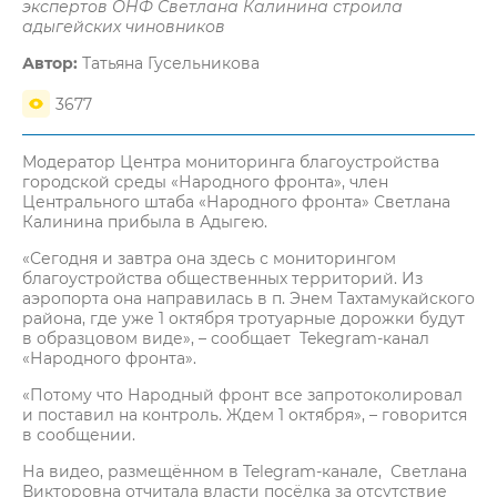
экспертов ОНФ Светлана Калинина строила
адыгейских чиновников
Автор:
Татьяна Гусельникова
3677
Модератор Центра мониторинга благоустройства
городской среды «Народного фронта», член
Центрального штаба «Народного фронта» Светлана
Калинина прибыла в Адыгею.
«Сегодня и завтра она здесь с мониторингом
благоустройства общественных территорий. Из
аэропорта она направилась в п. Энем Тахтамукайского
района, где уже 1 октября тротуарные дорожки будут
в образцовом виде», – сообщает Tekegram-канал
«Народного фронта».
«Потому что Народный фронт все запротоколировал
и поставил на контроль. Ждем 1 октября», – говорится
в сообщении.
На видео, размещённом в Telegram-канале, Светлана
Викторовна отчитала власти посёлка за отсутствие