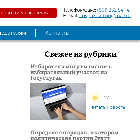
Телефон/факс:
(861) 262-54-14
новости у населения
E-mail:
novgaz_kuban@mail.ru
модателям
Контакты
Свежее из рубрики
Избиратели могут изменить
избирательный участок на
Госуслугах
362
читать новость
Определен порядок, в котором
политические партии будут