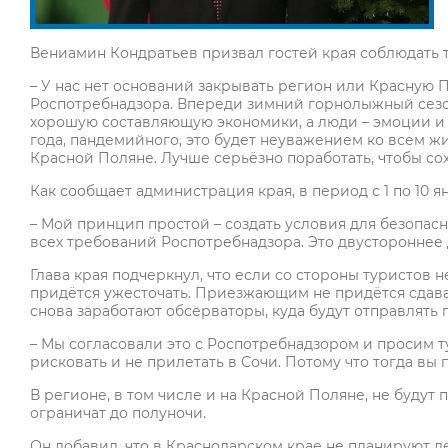
Вениамин Кондратьев призвал гостей края соблюдать 
– У нас нет оснований закрывать регион или Красную 
Роспотребнадзора. Впереди зимний горнолыжный сезон,
хорошую составляющую экономики, а люди – эмоции и о
года, пандемийного, это будет неуважением ко всем жи
Красной Поляне. Лучше серьёзно поработать, чтобы сох
Как сообщает администрация края, в период с 1 по 10 
– Мой принцип простой – создать условия для безопас
всех требований Роспотребнадзора. Это двустороннее 
Глава края подчеркнул, что если со стороны туристов 
придётся ужесточать. Приезжающим не придётся сдава
снова заработают обсерваторы, куда будут отправлять
– Мы согласовали это с Роспотребнадзором и просим 
рисковать и не прилетать в Сочи. Потому что тогда вы п
В регионе, в том числе и на Красной Поляне, не будут
ограничат до полуночи.
Он добавил, что в Краснодарском крае не планируют де