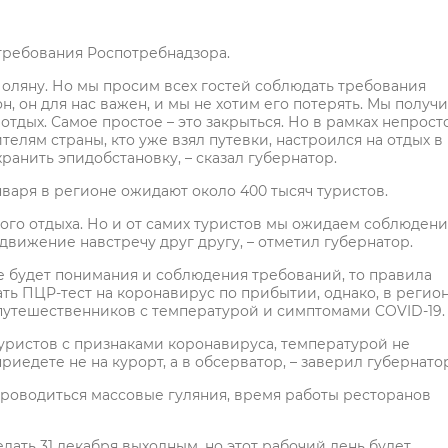
требования Роспотребнадзора.
Поляну. Но мы просим всех гостей соблюдать требования
 он для нас важен, и мы не хотим его потерять. Мы получ
тдых. Самое простое – это закрыться. Но в рамках непрост
телям страны, кто уже взял путевки, настроился на отдых в
ранить эпидобстановку, – сказал губернатор.
января в регионе ожидают около 400 тысяч туристов.
ного отдыха. Но и от самих туристов мы ожидаем соблюдени
движение навстречу друг другу, – отметил губернатор.
не будет понимания и соблюдения требований, то правила
ть ПЦР-тест на коронавирус по прибытии, однако, в регио
 путешественников с температурой и симптомами COVID-19.
туристов с признаками коронавируса, температурой не
риедете не на курорт, а в обсерватор, – заверил губернато
 проводиться массовые гуляния, время работы ресторанов
лать 31 декабря выходным, но этот рабочий день будет