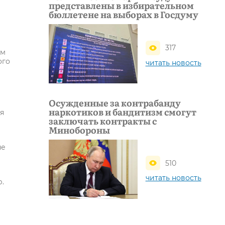
представлены в избирательном
бюллетене на выборах в Госдуму
317
им
ого
читать новость
Осужденные за контрабанду
наркотиков и бандитизм смогут
я
заключать контракты с
Минобороны
не
510
читать новость
р.