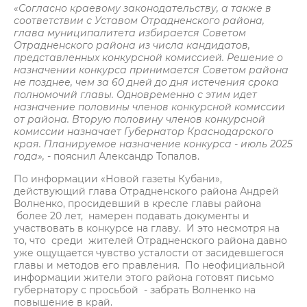
«Согласно краевому законодательству, а также в
соответствии с Уставом Отрадненского района,
глава муниципалитета избирается Советом
Отрадненского района из числа кандидатов,
представленных конкурсной комиссией. Решение о
назначении конкурса принимается Советом района
не позднее, чем за 60 дней до дня истечения срока
полномочий главы. Одновременно с этим идет
назначение половины членов конкурсной комиссии
от района. Вторую половину членов конкурсной
комиссии назначает Губернатор Краснодарского
края. Планируемое назначение конкурса - июль 2025
года»,
- пояснил Александр Топалов.
По информации «Новой газеты Кубани»,
действующий глава Отрадненского района Андрей
Волненко, просидевший в кресле главы района
более 20 лет, намерен подавать документы и
участвовать в конкурсе на главу. И это несмотря на
то, что среди жителей Отрадненского района давно
уже ощущается чувство усталости от засидевшегося
главы и методов его правления. По неофициальной
информации жители этого района готовят письмо
губернатору с просьбой - забрать Волненко на
повышение в край.