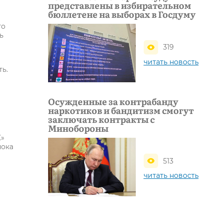
представлены в избирательном
бюллетене на выборах в Госдуму
то
ь
319
читать новость
ь.
Осужденные за контрабанду
наркотиков и бандитизм смогут
заключать контракты с
Минобороны
К»
пока
513
читать новость