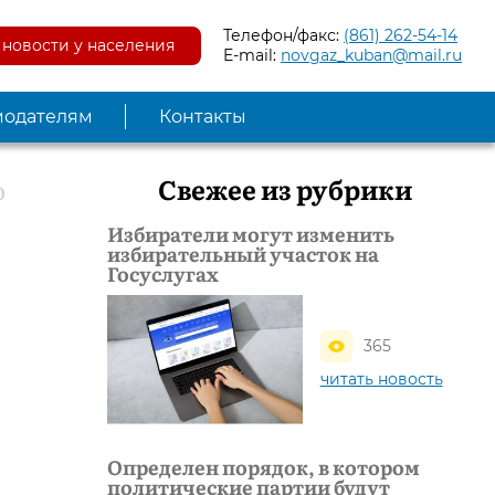
Телефон/факс:
(861) 262-54-14
новости у населения
E-mail:
novgaz_kuban@mail.ru
модателям
Контакты
Свежее из рубрики
0
Избиратели могут изменить
избирательный участок на
Госуслугах
365
читать новость
Определен порядок, в котором
политические партии будут