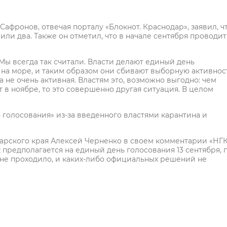
фронов, отвечая порталу «Блокнот. Краснодар», заявил, ч
ли два. Также он отметил, что в начале сентября проводит
- Мы всегда так считали. Власти делают единый день
 на море, и таким образом они сбивают выборную активност
а не очень активная. Властям это, возможно выгодно: чем
т в ноябре, то это совершенно другая ситуация. В целом
 голосования» из-за введенного властями карантина и
арского края Алексей Черненко в своем комментарии «НГ
 предполагается на единый день голосования 13 сентября, 
не проходило, и каких-либо официальных решений не