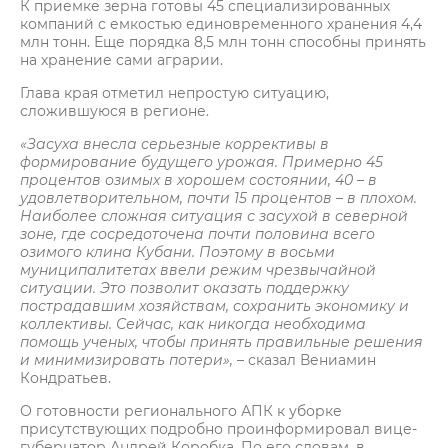
К приемке зерна готовы 45 специализированных
компаний с емкостью единовременного хранения 4,4
млн тонн. Еще порядка 8,5 млн тонн способны принять
на хранение сами аграрии.
Глава края отметил непростую ситуацию,
сложившуюся в регионе.
«Засуха внесла серьезные коррективы в
формирование будущего урожая. Примерно 45
процентов озимых в хорошем состоянии, 40 – в
удовлетворительном, почти 15 процентов – в плохом.
Наиболее сложная ситуация с засухой в северной
зоне, где сосредоточена почти половина всего
озимого клина Кубани. Поэтому в восьми
муниципалитетах ввели режим чрезвычайной
ситуации. Это позволит оказать поддержку
пострадавшим хозяйствам, сохранить экономику и
коллективы. Сейчас, как никогда необходима
помощь ученых, чтобы принять правильные решения
и минимизировать потери»,
– сказал Вениамин
Кондратьев.
О готовности регионального АПК к уборке
присутствующих подробно проинформировал вице-
губернатор Андрей Коробка. По его словам, в