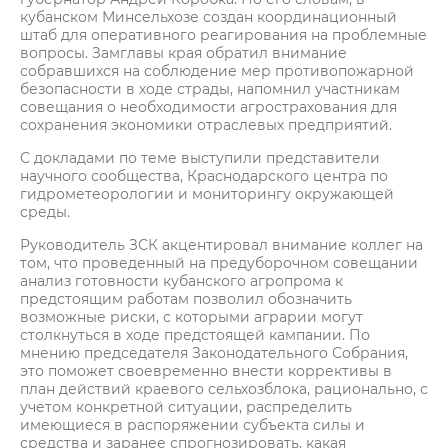
кубанском Минсельхозе создан координационный
штаб для оперативного реагирования на проблемные
вопросы. Замглавы края обратил внимание
собравшихся на соблюдение мер противопожарной
безопасности в ходе страды, напомнил участникам
совещания о необходимости агрострахования для
сохранения экономики отраслевых предприятий.
С докладами по теме выступили представители
научного сообщества, Краснодарского центра по
гидрометеорологии и мониторингу окружающей
среды.
Руководитель ЗСК акцентировал внимание коллег на
том, что проведенный на предуборочном совещании
анализ готовности кубанского агропрома к
предстоящим работам позволил обозначить
возможные риски, с которыми аграрии могут
столкнуться в ходе предстоящей кампании. По
мнению председателя Законодательного Собрания,
это поможет своевременно внести коррективы в
план действий краевого сельхозблока, рационально, с
учетом конкретной ситуации, распределить
имеющиеся в распоряжении субъекта силы и
средства и заранее спрогнозировать, какая