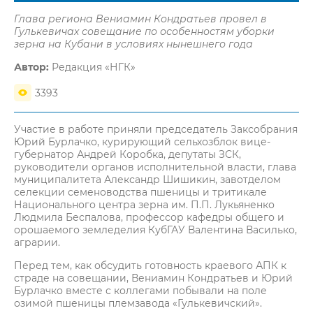
Глава региона Вениамин Кондратьев провел в
Гулькевичах совещание по особенностям уборки
зерна на Кубани в условиях нынешнего года
Автор:
Редакция «НГК»
3393
Участие в работе приняли председатель Заксобрания
Юрий Бурлачко, курирующий сельхозблок вице-
губернатор Андрей Коробка, депутаты ЗСК,
руководители органов исполнительной власти, глава
муниципалитета Александр Шишикин, завотделом
селекции семеноводства пшеницы и тритикале
Национального центра зерна им. П.П. Лукьяненко
Людмила Беспалова, профессор кафедры общего и
орошаемого земледелия КубГАУ Валентина Василько,
аграрии.
Перед тем, как обсудить готовность краевого АПК к
страде на совещании, Вениамин Кондратьев и Юрий
Бурлачко вместе с коллегами побывали на поле
озимой пшеницы племзавода «Гулькевичский».