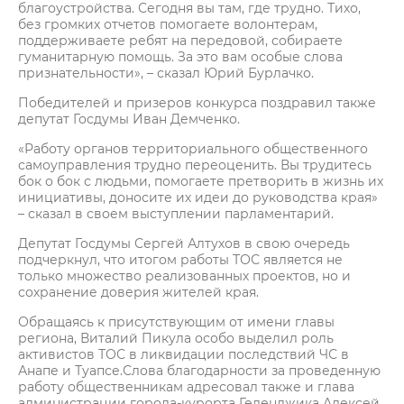
благоустройства. Сегодня вы там, где трудно. Тихо,
без громких отчетов помогаете волонтерам,
поддерживаете ребят на передовой, собираете
гуманитарную помощь. За это вам особые слова
признательности», – сказал Юрий Бурлачко.
Победителей и призеров конкурса поздравил также
депутат Госдумы Иван Демченко.
«Работу органов территориального общественного
самоуправления трудно переоценить. Вы трудитесь
бок о бок с людьми, помогаете претворить в жизнь их
инициативы, доносите их идеи до руководства края»
– сказал в своем выступлении парламентарий.
Депутат Госдумы Сергей Алтухов в свою очередь
подчеркнул, что итогом работы ТОС является не
только множество реализованных проектов, но и
сохранение доверия жителей края.
Обращаясь к присутствующим от имени главы
региона, Виталий Пикула особо выделил роль
активистов ТОС в ликвидации последствий ЧС в
Анапе и Туапсе.Слова благодарности за проведенную
работу общественникам адресовал также и глава
администрации города-курорта Геленджика Алексей