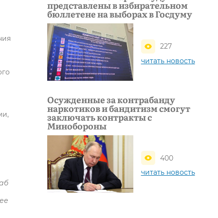
представлены в избирательном
бюллетене на выборах в Госдуму
ния
227
читать новость
ого
Осужденные за контрабанду
наркотиков и бандитизм смогут
ми,
заключать контракты с
Минобороны
400
читать новость
таб
лее