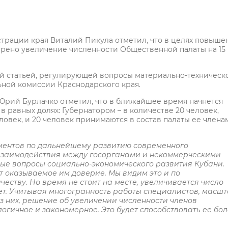
трации края Виталий Пикула отметил, что в целях повыше
трено увеличение численности Общественной палаты на 15
й статьей, регулирующей вопросы материально-техническ
ной комиссии Краснодарского края.
Юрий Бурлачко отметил, что в ближайшее время начнется
равных долях: Губернатором – в количестве 20 человек,
овек, и 20 человек принимаются в состав палаты ее члена
ументов по дальнейшему развитию современного
 взаимодействия между госорганами и некоммерческими
ые вопросы социально-экономического развития Кубани.
 оказываемое им доверие. Мы видим это и по
честву. Но время не стоит на месте, увеличивается число
ет. Учитывая многогранность работы специалистов, масш
 них, решение об увеличении численности членов
огичное и закономерное. Это будет способствовать ее бо
.