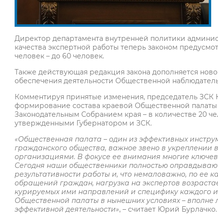
Директор департамента внутренней политики админис
качества экспертной работы теперь законом предусмо
человек – до 60 человек.
Также действующая редакция закона дополняется ново
обеспечения деятельности Общественной наблюдатель
Комментируя принятые изменения, председатель ЗСК 
формирование состава краевой Общественной палаты в 
Законодательным Собранием края – в количестве 20 чел
утвержденными Губернатором и ЗСК.
«Общественная палата – один из эффективных инстр
гражданского общества, важное звено в укреплении
организациями. В фокусе ее внимания многие ключев
Сегодня наши общественники полностью оправдывают
результативности работы и, что немаловажно, по ее ка
обращений граждан, нагрузка на экспертов возраста
курируемых ими направлений и специфику каждого из
Общественной палаты в нынешних условиях – вполне л
эффективной деятельности»
, – считает Юрий Бурлачко