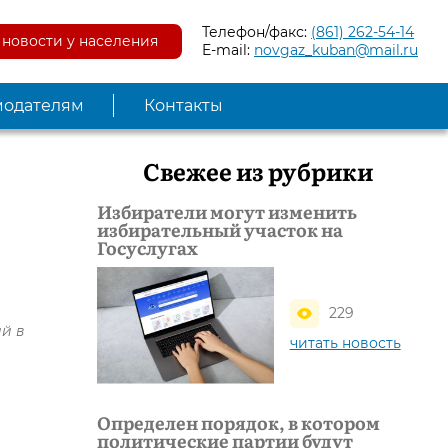
Телефон/факс:
(861) 262-54-14
новости у населения
E-mail:
novgaz_kuban@mail.ru
модателям
Контакты
Свежее из рубрики
Избиратели могут изменить
избирательный участок на
Госуслугах
229
й в
читать новость
Определен порядок, в котором
политические партии будут