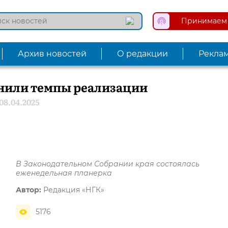
Принимаем 
Архив новостей
О редакции
Рекла
енили темпы реализации
08.04.2025
В Законодательном Собрании края состоялась
еженедельная планерка
Автор:
Редакция «НГК»
5176