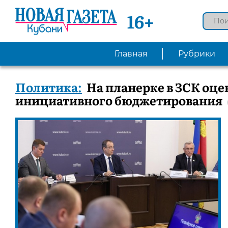
16+
Главная
Рубрики
Политика:
На планерке в ЗСК оц
инициативного бюджетирования