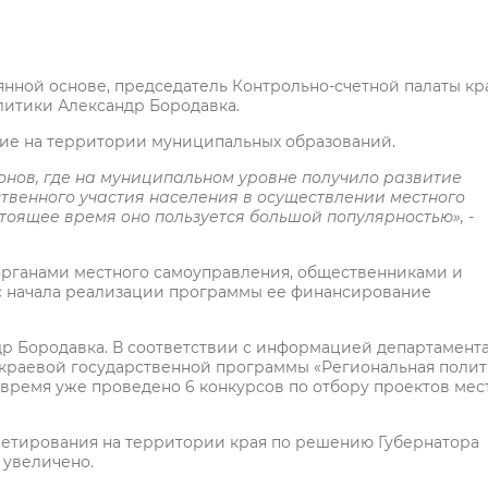
янной основе, председатель Контрольно-счетной палаты кр
литики Александр Бородавка.
ие на территории муниципальных образований.
онов, где на муниципальном уровне получило развитие
венного участия населения в осуществлении местного
оящее время оно пользуется большой популярностью»,
-
органами местного самоуправления, общественниками и
 с начала реализации программы ее финансирование
р Бородавка. В соответствии с информацией департамента
краевой государственной программы «Региональная полит
о время уже проведено 6 конкурсов по отбору проектов мес
етирования на территории края по решению Губернатора
 увеличено.