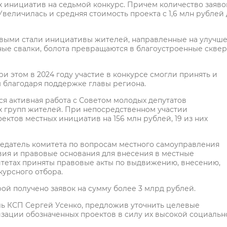
 инициатив на седьмой конкурс. Причем количество заяво
. Увеличилась и средняя стоимость проекта с 1,6 млн рублей
овыми стали инициативы жителей, направленные на улучш
ные свалки, болота превращаются в благоустроенные скве
ри этом в 2024 году участие в конкурсе смогли принять и
м благодаря поддержке главы региона.
ся активная работа с Советом молодых депутатов
х групп жителей. При непосредственном участии
ектов местных инициатив на 156 млн рублей, 19 из них
едатель комитета по вопросам местного самоуправления
вия и правовые основания для внесения в местные
тетах приняты правовые акты по выдвижению, внесению,
урсного отбора.
рой получено заявок на сумму более 3 млрд рублей.
ль КСП Сергей Усенко, предложив уточнить целевые
зации обозначенных проектов в силу их высокой социальн