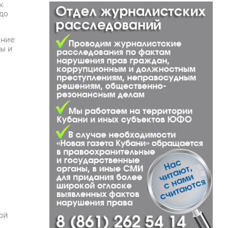
к
 до
ение
ры и
ой