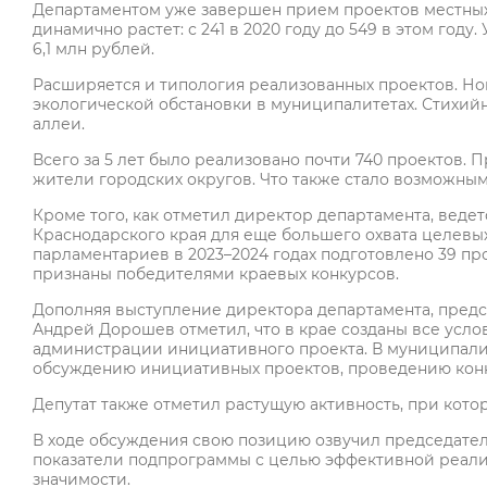
Департаментом уже завершен прием проектов местных
динамично растет: с 241 в 2020 году до 549 в этом году
6,1 млн рублей.
Расширяется и типология реализованных проектов. Н
экологической обстановки в муниципалитетах. Стихий
аллеи.
Всего за 5 лет было реализовано почти 740 проектов. П
жители городских округов. Что также стало возможны
Кроме того, как отметил директор департамента, ведет
Краснодарского края для еще большего охвата целевы
парламентариев в 2023–2024 годах подготовлено 39 про
признаны победителями краевых конкурсов.
Дополняя выступление директора департамента, предс
Андрей Дорошев отметил, что в крае созданы все усло
администрации инициативного проекта. В муниципали
обсуждению инициативных проектов, проведению конк
Депутат также отметил растущую активность, при кото
В ходе обсуждения свою позицию озвучил председате
показатели подпрограммы с целью эффективной реали
значимости.