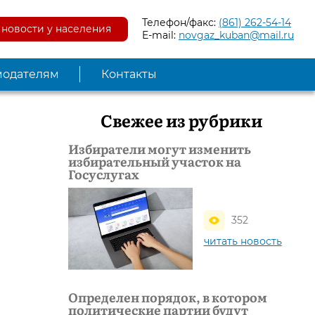
Телефон/факс:
(861) 262-54-14
новости у населения
E-mail:
novgaz_kuban@mail.ru
модателям
Контакты
Свежее из рубрики
Избиратели могут изменить
избирательный участок на
Госуслугах
352
читать новость
Определен порядок, в котором
политические партии будут