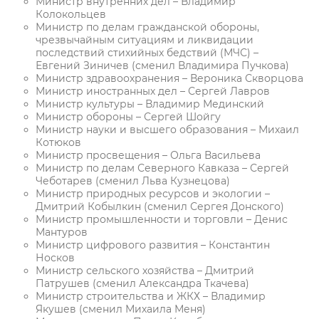
Министр внутренних дел – Владимир
Колокольцев
Министр по делам гражданской обороны,
чрезвычайным ситуациям и ликвидации
последствий стихийных бедствий (МЧС) –
Евгений Зиничев (сменил Владимира Пучкова)
Министр здравоохранения – Вероника Скворцова
Министр иностранных дел – Сергей Лавров
Министр культуры – Владимир Мединский
Министр обороны – Сергей Шойгу
Министр науки и высшего образования – Михаил
Котюков
Министр просвещения – Ольга Васильева
Министр по делам Северного Кавказа – Сергей
Чеботарев (сменил Льва Кузнецова)
Министр природных ресурсов и экологии –
Дмитрий Кобылкин (сменил Сергея Донского)
Министр промышленности и торговли – Денис
Мантуров
Министр цифрового развития – Константин
Носков
Министр сельского хозяйства – Дмитрий
Патрушев (сменил Александра Ткачева)
Министр строительства и ЖКХ – Владимир
Якушев (сменил Михаила Меня)