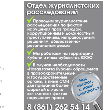
обы
от
а
 с