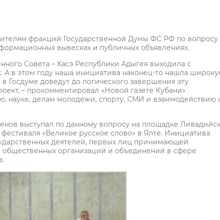
ителям фракций Государственной Думы ФС РФ по вопросу
нформационных вывесках и публичных объявлениях.
нного Совета – Хасэ Республики Адыгея выходила с
. А в этом году наша инициатива наконец-то нашла широк
в Госдуме доведут до логического завершения эту
роект, – прокомментировал «Новой газете Кубани»
ю, науке, делам молодежи, спорту, СМИ и взаимодействию 
енов выступал по данному вопросу на площадке Ливадийс
фестиваля «Великое русское слово» в Ялте. Инициатива
сударственных деятелей, первых лиц принимающей
й общественных организаций и объединений в сфере
в.