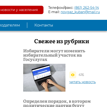
Телефон/факс:
(861) 262-54-14
новости у населения
E-mail:
novgaz_kuban@mail.ru
модателям
Контакты
Свежее из рубрики
Избиратели могут изменить
избирательный участок на
Госуслугах
416
читать новость
Определен порядок, в котором
политические партии будут