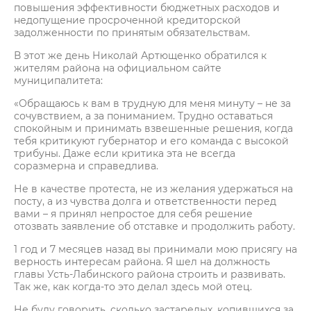
повышения эффективности бюджетных расходов и
недопущение просроченной кредиторской
задолженности по принятым обязательствам.
В этот же день Николай Артющенко обратился к
жителям района на официальном сайте
муниципалитета:
«Обращаюсь к вам в трудную для меня минуту – не за
сочувствием, а за пониманием. Трудно оставаться
спокойным и принимать взвешенные решения, когда
тебя критикуют губернатор и его команда с высокой
трибуны. Даже если критика эта не всегда
соразмерна и справедлива.
Не в качестве протеста, не из желания удержаться на
посту, а из чувства долга и ответственности перед
вами – я принял непростое для себя решение
отозвать заявление об отставке и продолжить работу.
1 год и 7 месяцев назад вы принимали мою присягу на
верность интересам района. Я шел на должность
главы Усть-Лабинского района строить и развивать.
Так же, как когда-то это делал здесь мой отец.
Не буду говорить, сколько застарелых, копившихся за