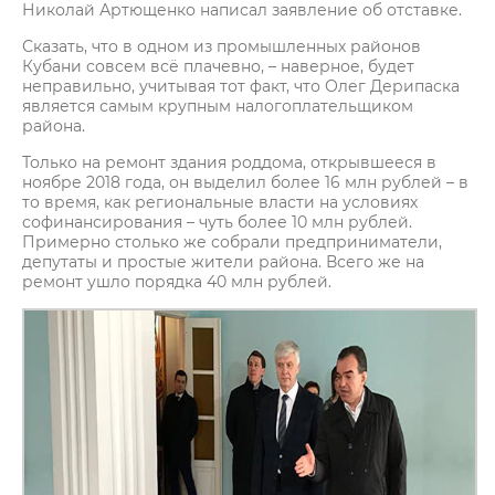
Николай Артющенко написал заявление об отставке.
Сказать, что в одном из промышленных районов
Кубани совсем всё плачевно, – наверное, будет
неправильно, учитывая тот факт, что Олег Дерипаска
является самым крупным налогоплательщиком
района.
Только на ремонт здания роддома, открывшееся в
ноябре 2018 года, он выделил более 16 млн рублей – в
то время, как региональные власти на условиях
софинансирования – чуть более 10 млн рублей.
Примерно столько же собрали предприниматели,
депутаты и простые жители района. Всего же на
ремонт ушло порядка 40 млн рублей.