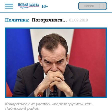
16+
Политика:
Погорячился…
01.02.2019
Кондратьеву не удалось «перезагрузить» Усть-
Лабинский район