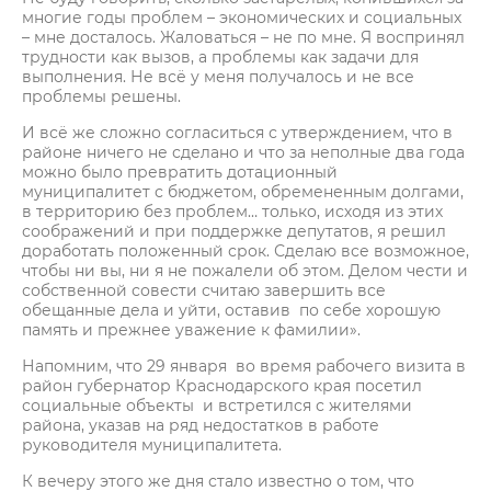
многие годы проблем – экономических и социальных
– мне досталось. Жаловаться – не по мне. Я воспринял
трудности как вызов, а проблемы как задачи для
выполнения. Не всё у меня получалось и не все
проблемы решены.
И всё же сложно согласиться с утверждением, что в
районе ничего не сделано и что за неполные два года
можно было превратить дотационный
муниципалитет с бюджетом, обремененным долгами,
в территорию без проблем… только, исходя из этих
соображений и при поддержке депутатов, я решил
доработать положенный срок. Сделаю все возможное,
чтобы ни вы, ни я не пожалели об этом. Делом чести и
собственной совести считаю завершить все
обещанные дела и уйти, оставив по себе хорошую
память и прежнее уважение к фамилии».
Напомним, что 29 января во время рабочего визита в
район губернатор Краснодарского края посетил
социальные объекты и встретился с жителями
района, указав на ряд недостатков в работе
руководителя муниципалитета.
К вечеру этого же дня стало известно о том, что