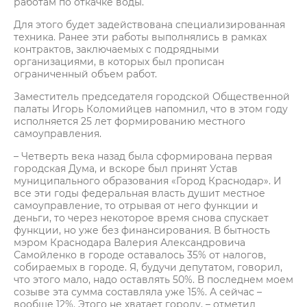
работам по откачке воды.
Для этого будет задействована специализированная
техника. Ранее эти работы выполнялись в рамках
контрактов, заключаемых с подрядными
организациями, в которых был прописан
ограниченный объем работ.
Заместитель председателя городской Общественной
палаты Игорь Коломийцев напомнил, что в этом году
исполняется 25 лет формированию местного
самоуправления.
– Четверть века назад была сформирована первая
городская Дума, и вскоре был принят Устав
муниципального образования «Город Краснодар». И
все эти годы федеральная власть душит местное
самоуправление, то отрывая от него функции и
деньги, то через некоторое время снова спускает
функции, но уже без финансирования. В бытность
мэром Краснодара Валерия Александровича
Самойленко в городе оставалось 35% от налогов,
собираемых в городе. Я, будучи депутатом, говорил,
что этого мало, надо оставлять 50%. В последнем моем
созыве эта сумма составляла уже 15%. А сейчас –
вообще 12%. Этого не хватает городу, – отметил