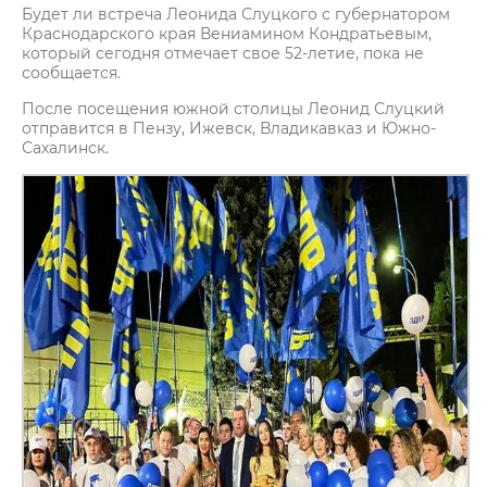
Будет ли встреча Леонида Слуцкого с губернатором
Краснодарского края Вениамином Кондратьевым,
который сегодня отмечает свое 52-летие, пока не
сообщается.
После посещения южной столицы Леонид Слуцкий
отправится в Пензу, Ижевск, Владикавказ и Южно-
Сахалинск.