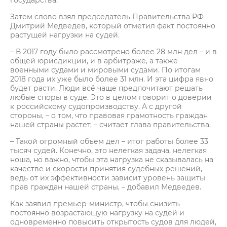
государства.
Затем слово взял председатель Правительства РФ
Дмитрий Медведев, который отметил факт постоянно
растущей нагрузки на судей.
– В 2017 году было рассмотрено более 28 млн дел – и в
общей юрисдикции, и в арбитраже, а также
военными судами и мировыми судами. По итогам
2018 года их уже было более 31 млн. И эта цифра явно
будет расти. Люди всё чаще предпочитают решать
любые споры в суде. Это в целом говорит о доверии
к российскому судопроизводству. А с другой
стороны, – о том, что правовая грамотность граждан
нашей страны растет, – считает глава правительства.
– Такой огромный объем дел – итог работы более 33
тысяч судей. Конечно, это нелегкая задача, нелегкая
ноша, но важно, чтобы эта нагрузка не сказывалась на
качестве и скорости принятия судебных решений,
ведь от их эффективности зависит уровень защиты
прав граждан нашей страны, – добавил Медведев.
Как заявил премьер-министр, чтобы снизить
постоянно возрастающую нагрузку на судей и
одновременно повысить открытость судов для людей,