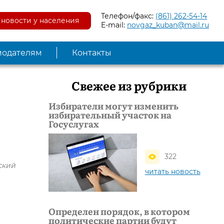
Телефон/факс:
(861) 262-54-14
новости у населения
E-mail:
novgaz_kuban@mail.ru
модателям
Контакты
Свежее из рубрики
Избиратели могут изменить
избирательный участок на
Госуслугах
322
ский
читать новость
Определен порядок, в котором
политические партии будут