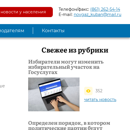
Телефон/факс:
(861) 262-54-14
новости у населения
E-mail:
novgaz_kuban@mail.ru
модателям
Контакты
Свежее из рубрики
Избиратели могут изменить
избирательный участок на
Госуслугах
ыше
352
читать новость
Определен порядок, в котором
политические партии будут