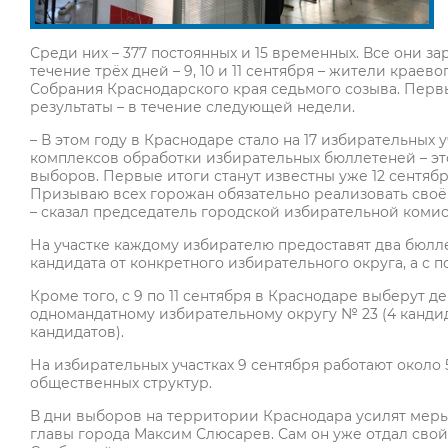
Среди них – 377 постоянных и 15 временных. Все они за
течение трёх дней – 9, 10 и 11 сентября – жители крае
Собрания Краснодарского края седьмого созыва. Первы
результаты – в течение следующей недели.
– В этом году в Краснодаре стало на 17 избирательных у
комплексов обработки избирательных бюллетеней – эт
выборов. Первые итоги станут известны уже 12 сентябр
Призываю всех горожан обязательно реализовать своё
– сказал председатель городской избирательной коми
На участке каждому избирателю предоставят два бюлле
кандидата от конкретного избирательного округа, а с 
Кроме того, с 9 по 11 сентября в Краснодаре выберут 
одномандатному избирательному округу № 23 (4 кандид
кандидатов).
На избирательных участках 9 сентября работают около 
общественных структур.
В дни выборов на территории Краснодара усилят меры 
главы города Максим Слюсарев. Сам он уже отдал свой 