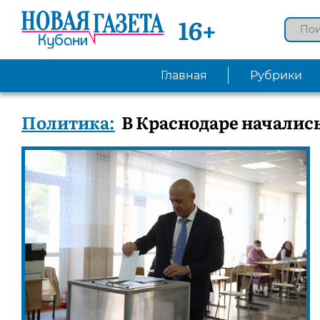
16+
Главная
Рубрики
Политика:
В Краснодаре началис