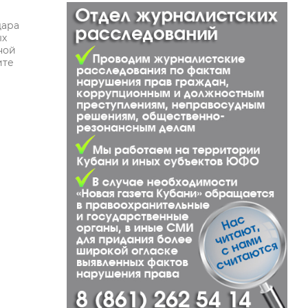
дара
ых
ной
ите