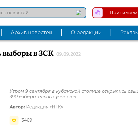
Принимаем 
Архив новостей
О редакции
Рекла
ь выборы в ЗСК
09.09.2022
Утром 9 сентября в кубанской столице открылись св
390 избирательных участков
Автор:
Редакция «НГК»
3469