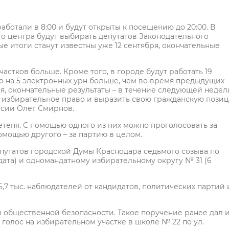
работали в 8:00 и будут открыты к посещению до 20:00. В
вого центра будут выбирать депутатов Законодательного
е итоги станут известны уже 12 сентября, окончательные
частков больше. Кроме того, в городе будут работать 19
о на 5 электронных урн больше, чем во время предыдущих
я, окончательные результаты – в течение следующей недел
 избирательное право и выразить свою гражданскую пози
ссии Олег Смирнов.
теня. С помощью одного из них можно проголосовать за
помощью другого – за партию в целом.
депутатов городской Думы Краснодара седьмого созыва по
ата) и одномандатному избирательному округу № 31 (6
5,7 тыс. наблюдателей от кандидатов, политических партий 
общественной безопасности. Такое поручение ранее дал и.
голос на избирательном участке в школе № 22 по ул.