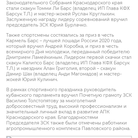
Законодательного Собрания Краснодарского края
стали скакун Томми Ли Барс (владелец ИП Глава КФХ
Барсук Т.Л.) и мастер-жокей Руслан Круглыхин.
Заслуженную награду лидеру соревнований вручил
председатель ЗСК Юрий Бурлачко.
Также спортсмены состязались за приз в честь
Кармель Барс – лучшей лошади России 2020 года,
который вручил Андрей Коробка, и приз в честь
всемирного Дня молодежи, переданный победителю
Дмитрием Ламейкиным. Лидером первой скачки стал
скакун Калипсо Барс (владелец ИП Глава КФХ Барсук
Т.Л.) и наездник Алан Григолия, второй – скакун
Дамир Шах (владелец Анди Магомадов) и мастер-
жокей Юрий Кулинич.
В рамках спортивного праздника руководитель
кубанского парламента вручил Почетную грамоту ЗСК
Василию Толстопятову за многолетний
добросовестный труд, высокий профессионализм и
значительный личный вклад в развитие АПК
Краснодарского края. Благодарностями
Председателя ЗСК также были отмечены работники
агропромышленного комплекса Павловского района.