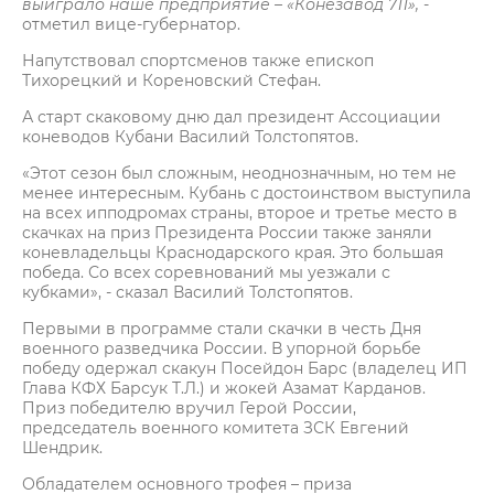
выиграло наше предприятие – «Конезавод 711»,
-
отметил вице-губернатор.
Напутствовал спортсменов также епископ
Тихорецкий и Кореновский Стефан.
А старт скаковому дню дал президент Ассоциации
коневодов Кубани Василий Толстопятов.
«Этот сезон был сложным, неоднозначным, но тем не
менее интересным. Кубань с достоинством выступила
на всех ипподромах страны, второе и третье место в
скачках на приз Президента России также заняли
коневладельцы Краснодарского края. Это большая
победа. Со всех соревнований мы уезжали с
кубками», - сказал Василий Толстопятов.
Первыми в программе стали скачки в честь Дня
военного разведчика России. В упорной борьбе
победу одержал скакун Посейдон Барс (владелец ИП
Глава КФХ Барсук Т.Л.) и жокей Азамат Карданов.
Приз победителю вручил Герой России,
председатель военного комитета ЗСК Евгений
Шендрик.
Обладателем основного трофея – приза