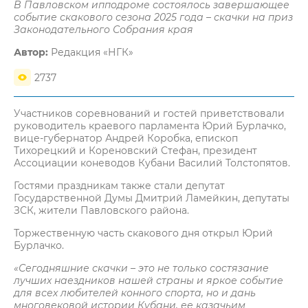
В Павловском ипподроме состоялось завершающее
событие скакового сезона 2025 года – скачки на приз
Законодательного Собрания края
Автор:
Редакция «НГК»
2737
Участников соревнований и гостей приветствовали
руководитель краевого парламента Юрий Бурлачко,
вице-губернатор Андрей Коробка, епископ
Тихорецкий и Кореновский Стефан, президент
Ассоциации коневодов Кубани Василий Толстопятов.
Гостями праздникам также стали депутат
Государственной Думы Дмитрий Ламейкин, депутаты
ЗСК, жители Павловского района.
Торжественную часть скакового дня открыл Юрий
Бурлачко.
«Сегодняшние скачки – это не только состязание
лучших наездников нашей страны и яркое событие
для всех любителей конного спорта, но и дань
многовековой истории Кубани, ее казачьим