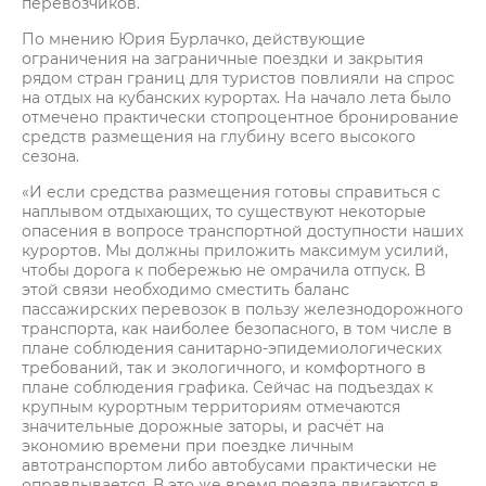
перевозчиков.
По мнению Юрия Бурлачко, действующие
ограничения на заграничные поездки и закрытия
рядом стран границ для туристов повлияли на спрос
на отдых на кубанских курортах. На начало лета было
отмечено практически стопроцентное бронирование
средств размещения на глубину всего высокого
сезона.
«И если средства размещения готовы справиться с
наплывом отдыхающих, то существуют некоторые
опасения в вопросе транспортной доступности наших
курортов. Мы должны приложить максимум усилий,
чтобы дорога к побережью не омрачила отпуск. В
этой связи необходимо сместить баланс
пассажирских перевозок в пользу железнодорожного
транспорта, как наиболее безопасного, в том числе в
плане соблюдения санитарно-эпидемиологических
требований, так и экологичного, и комфортного в
плане соблюдения графика. Сейчас на подъездах к
крупным курортным территориям отмечаются
значительные дорожные заторы, и расчёт на
экономию времени при поездке личным
автотранспортом либо автобусами практически не
оправдывается. В это же время поезда двигаются в