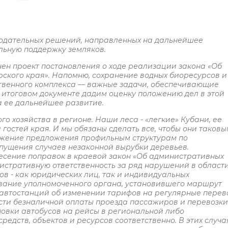
нодательных решений, направленных на дальнейшее
льную поддержку земляков.
ючен проект постановления о ходе реализации закона «Об
рского края». Напомню, сохранение водных биоресурсов и
ственного комплекса — важные задачи, обеспечивающие
 итоговом документе дадим оценку положению дел в этой
 ее дальнейшее развитие.
о хозяйства в регионе. Наши леса - «легкие» Кубани, ее
 гостей края. И мы обязаны сделать все, чтобы они таковы
ражение предложения профильным структурам по
опущения случаев незаконной вырубки деревьев.
есение поправок в краевой закон «Об административных
стративную ответственность за ряд нарушений в област
ов - как юридических лиц, так и индивидуальных
вание уполномоченного органа, установившего маршрут
 автостанций об изменении тарифов на регулярные перев
сти безналичной оплаты проезда пассажиров и перевозки
новки автобусов на рейсы в региональной либо
едств, объектов и ресурсов соответственно. В этих случа