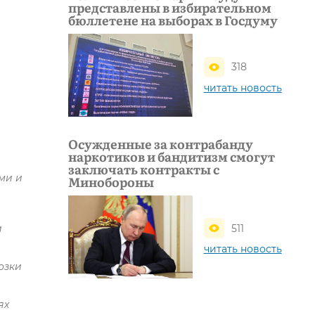
представлены в избирательном
бюллетене на выборах в Госдуму
318
читать новость
Осужденные за контрабанду
наркотиков и бандитизм смогут
заключать контракты с
ми и
Минобороны
511
и
читать новость
озки
ях