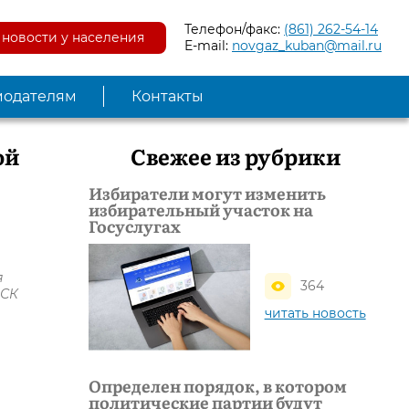
Телефон/факс:
(861) 262-54-14
новости у населения
E-mail:
novgaz_kuban@mail.ru
модателям
Контакты
ой
Свежее из рубрики
Избиратели могут изменить
избирательный участок на
Госуслугах
я
364
ЗСК
читать новость
Определен порядок, в котором
политические партии будут