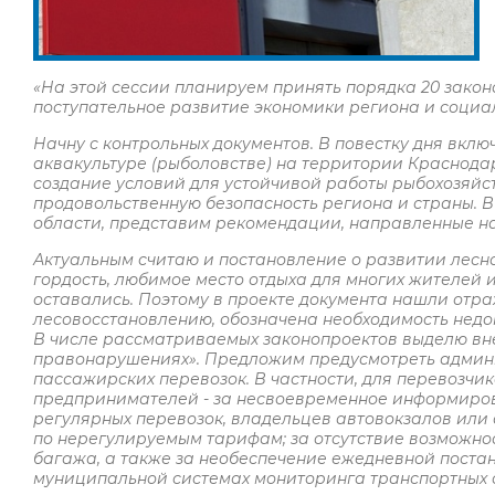
«На этой сессии планируем принять порядка 20 зако
поступательное развитие экономики региона и социа
Начну с контрольных документов. В повестку дня вкл
аквакультуре (рыболовстве) на территории Краснода
создание условий для устойчивой работы рыбохозяй
продовольственную безопасность региона и страны. В
области, представим рекомендации, направленные на
Актуальным считаю и постановление о развитии лесног
гордость, любимое место отдыха для многих жителей и
оставались. Поэтому в проекте документа нашли от
лесовосстановлению, обозначена необходимость нед
В числе рассматриваемых законопроектов выделю вн
правонарушениях». Предложим предусмотреть админи
пассажирских перевозок. В частности, для перевозчик
предпринимателей - за несвоевременное информиро
регулярных перевозок, владельцев автовокзалов или
по нерегулируемым тарифам; за отсутствие возможно
багажа, а также за необеспечение ежедневной поста
муниципальной системах мониторинга транспортных ср