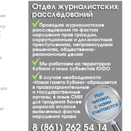
ния
осу
ы
м
в
это
кт