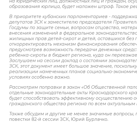
на юридических лиц, должностных лиц и граждан, ос
образования юрлица, будет наложен штраф. Такое реш
В приоритете кубанских парламентариев - поддержка
депутатов ЗСК к заместителю председателя Правитель
Госдумы по защите семьи, вопросам отцовства, матер
внесения изменений в федеральное законодательств
жилищных прав детей-сирот и детей, оставшихся без 
откорректировать механизм финансирования обеспе
предусмотрев возможность передачи денежных средст
ребенка-сироты в бюджет региона, куда он переезжа
Заслушаем на сессии доклад о состоянии законодатель
ЗСК, этот документ имеет большое значение, посколь
реализации намеченных планов социально-экономичес
условиях особенно важно.
Рассмотрим поправки в закон «Об Общественной пала
отдельные законодательные акты Краснодарского кра
будет способствовать эффективному осуществлению о
гражданского общества региона по всем актуальным
Также обсудим и другие не менее значимые вопросы,
повестки 82-й сессии ЗСК, Юрий Бурлачко.