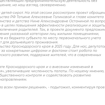
уществляющих предпринимательскую деятельность без
ение, на наш взгляд, своевременно.
 детей-сирот. На этой сессии рассмотрим проект обраще
ства РФ Татьяне Алексеевне Голиковой и главе комитета
инства и детства Нине Александровне Останиной по вопр
о в целях повышения эффективности реализации и защит
попечения родителей. Так, в проекте документа предложи
чения указанной категории лиц жилыми помещениями,
в из бюджета субъекта по месту первоначального учета
ет для дальнейшего проживания.
ства Краснодарского края в 2025 году. Для нас, депутато
ку за конкретными цифрами и фактами стоит работа по
кого развития, поддержке жителей, что в современных
те Краснодарского края и о внесении изменений в
я», увеличившие численность палаты. По нашему мнению, 
бщественного контроля и содействовать развитию
 направлениям.
 по всем примем решения»,
- подытожил, комментируя прое