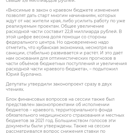
свыше 5,6 миллиардов рублей.
«Вносимые в закон о краевом бюджете изменения
позволят дать старт многим начинаниям, которых
ждут от нас жители края, либо усилить работу по уже
реализуемым проектам. Общее увеличение
расходной части составит 22,8 миллиарда рублей. В
этой цифре весома доля помощи со стороны
федерального центра. Но одновременно надо
отметить, что кубанская экономика, несмотря на
санкции, стабильно развивается и растёт. И это даёт
нам основания для оптимистических прогнозов в
части объёмов бюджетных поступлений и увеличения
расходной части краевого бюджета», – подытожил
Юрий Бурлачко.
Депутаты утвердили законопроект сразу в двух
чтениях.
Блок финансовых вопросов на сессии также был
представлен законопроектами об исполнении
бюджетов – краевого, территориального фонда
обязательного медицинского страхования и местных
бюджетов за 2021 год. Большинством голосов эти
документы были утверждены. Также на сессии
рассматривался вопрос снижения ставки по