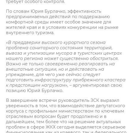
требует особого контроля.
По словам Юрия Бурлачко, эффективность
предпринимаемых действий по поддержанию
комфортной среды имеет особое значение для
жителей края и в условиях конкуренции на рынке
внутреннего туризма.
«В преддверии высокого курортного сезона
проблема санитарного состояния территорий,
вывоза и утилизации мусора в туристских центрах
нашего региона может существенно обостриться.
Важно не только своевременно реагировать на
внештатные ситуации, но и действовать на
упреждение, для чего уже сейчас следует
подготовить инфраструктуру прибрежного кластера
к предстоящим нагрузкам»,
– аргументировал свою
позицию Юрий Бурлачко.
В завершение встречи руководитель ЗСК выразил
уверенность в том, что взаимодействие депутатского
корпуса с профильным министерством по ключевым
отраслевым вопросам будет продолжено и в
дальнейшем, тем более что на решение актуальных
проблем в сфере ЖКХ сегодня выделяется серьезное
финансирование как из краевого, так и федерального