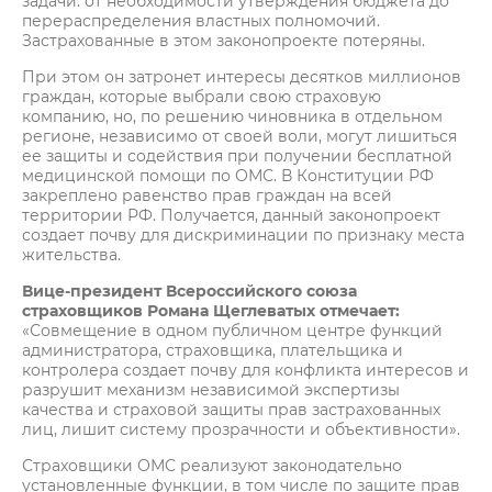
задачи: от необходимости утверждения бюджета до
перераспределения властных полномочий.
Застрахованные в этом законопроекте потеряны.
При этом он затронет интересы десятков миллионов
граждан, которые выбрали свою страховую
компанию, но, по решению чиновника в отдельном
регионе, независимо от своей воли, могут лишиться
ее защиты и содействия при получении бесплатной
медицинской помощи по ОМС. В Конституции РФ
закреплено равенство прав граждан на всей
территории РФ. Получается, данный законопроект
создает почву для дискриминации по признаку места
жительства.
Вице-президент Всероссийского союза
страховщиков Романа Щеглеватых отмечает:
«Совмещение в одном публичном центре функций
администратора, страховщика, плательщика и
контролера создает почву для конфликта интересов и
разрушит механизм независимой экспертизы
качества и страховой защиты прав застрахованных
лиц, лишит систему прозрачности и объективности».
Страховщики ОМС реализуют законодательно
установленные функции, в том числе по защите прав