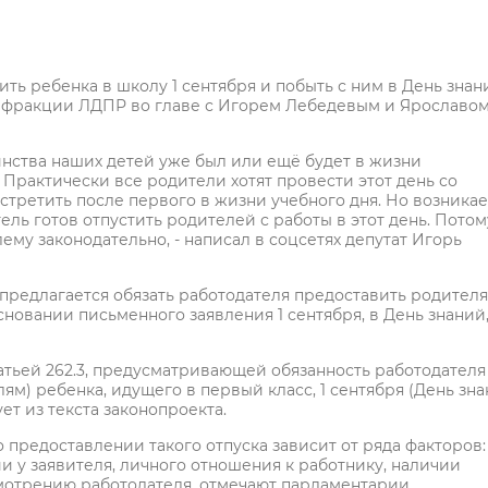
ь ребенка в школу 1 сентября и побыть с ним в День знан
ы фракции ЛДПР во главе с Игорем Лебедевым и Ярославо
инства наших детей уже был или ещё будет в жизни
. Практически все родители хотят провести этот день со
стретить после первого в жизни учебного дня. Но возникае
ель готов отпустить родителей с работы в этот день. Потом
му законодательно, - написал в соцсетях депутат Игорь
, предлагается обязать работодателя предоставить родител
новании письменного заявления 1 сентября, в День знаний
тьей 262.3, предусматривающей обязанность работодателя
м) ребенка, идущего в первый класс, 1 сентября (День зна
ет из текста законопроекта.
предоставлении такого отпуска зависит от ряда факторов:
 у заявителя, личного отношения к работнику, наличии
смотрению работодателя, отмечают парламентарии.