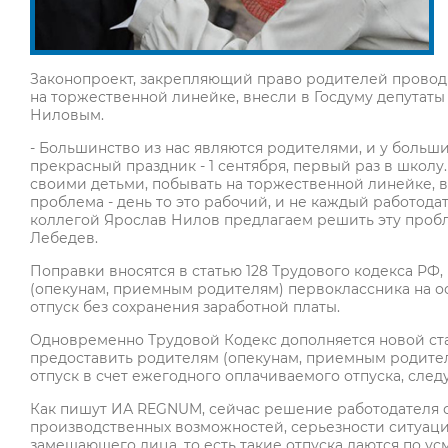
Законопроект, закрепляющий право родителей проводит
на торжественной линейке, внесли в Госдуму депутат
Ниловым.
- Большинство из нас являются родителями, и у больш
прекрасный праздник - 1 сентября, первый раз в школу
своими детьми, побывать на торжественной линейке, в
проблема - день то это рабочий, и не каждый работодат
коллегой Ярослав Нилов предлагаем решить эту пробле
Лебедев.
Поправки вносятся в статью 128 Трудового кодекса РФ
(опекунам, приемным родителям) первоклассника на ос
отпуск без сохранения заработной платы.
Одновременно Трудовой Кодекс дополняется новой ста
предоставить родителям (опекунам, приемным родителя
отпуск в счет ежегодного оплачиваемого отпуска, следу
Как пишут ИА REGNUM, сейчас решение работодателя о 
производственных возможностей, серьезности ситуации
замещающего лица, то есть такие отпуска даются по у