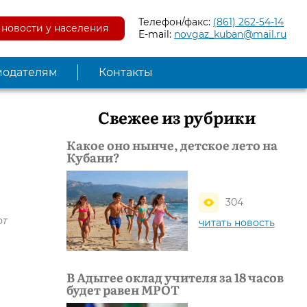
Телефон/факс:
(861) 262-54-14
новости у населения
E-mail:
novgaz_kuban@mail.ru
модателям
Контакты
Свежее из рубрики
Какое оно нынче, детское лето на
Кубани?
304
от
читать новость
В Адыгее оклад учителя за 18 часов
будет равен МРОТ