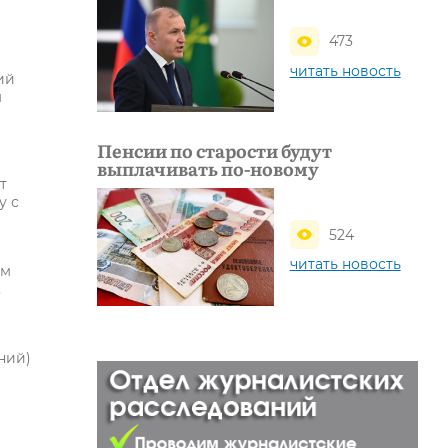
473
читать новость
ий
м
Пенсии по старости будут
выплачивать по-новому
т
у с
524
читать новость
ям
,
ний)