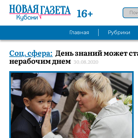
16+
Главная
Рубрики
Соц. сфера:
День знаний может ст
нерабочим днем
30.08.2020