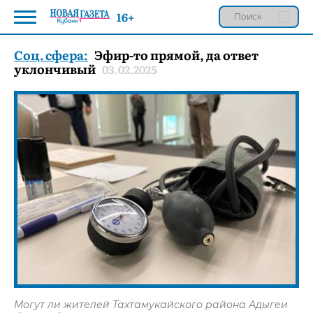
16+
Соц. сфера:
Эфир-то прямой, да ответ
уклончивый
03.02.2025
Могут ли жителей Тахтамукайского района Адыгеи