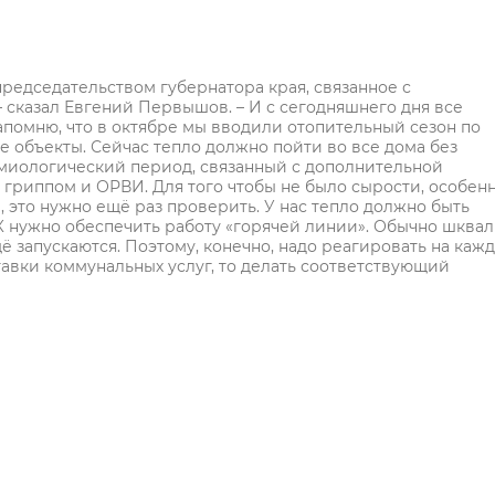
редседательством губернатора края, связанное с
 сказал Евгений Первышов. – И с сегодняшнего дня все
апомню, что в октябре мы вводили отопительный сезон по
е объекты. Сейчас тепло должно пойти во все дома без
миологический период, связанный с дополнительной
 гриппом и ОРВИ. Для того чтобы не было сырости, особен
, это нужно ещё раз проверить. У нас тепло должно быть
К нужно обеспечить работу «горячей линии». Обычно шквал
щё запускаются. Поэтому, конечно, надо реагировать на каж
авки коммунальных услуг, то делать соответствующий