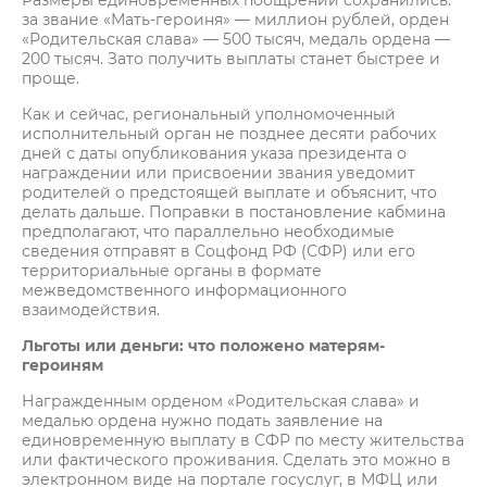
Размеры единовременных поощрений сохранились:
за звание «Мать-героиня» — миллион рублей, орден
«Родительская слава» — 500 тысяч, медаль ордена —
200 тысяч. Зато получить выплаты станет быстрее и
проще.
Как и сейчас, региональный уполномоченный
исполнительный орган не позднее десяти рабочих
дней с даты опубликования указа президента о
награждении или присвоении звания уведомит
родителей о предстоящей выплате и объяснит, что
делать дальше. Поправки в постановление кабмина
предполагают, что параллельно необходимые
сведения отправят в Соцфонд РФ (СФР) или его
территориальные органы в формате
межведомственного информационного
взаимодействия.
Льготы или деньги: что положено матерям-
героиням
Награжденным орденом «Родительская слава» и
медалью ордена нужно подать заявление на
единовременную выплату в СФР по месту жительства
или фактического проживания. Сделать это можно в
электронном виде на портале госуслуг, в МФЦ или