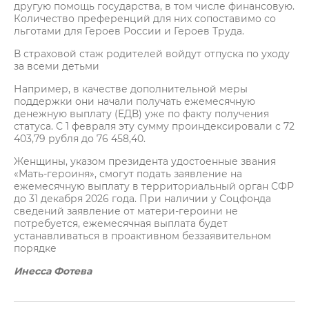
другую помощь государства, в том числе финансовую.
Количество преференций для них сопоставимо со
льготами для Героев России и Героев Труда.
В страховой стаж родителей войдут отпуска по уходу
за всеми детьми
Например, в качестве дополнительной меры
поддержки они начали получать ежемесячную
денежную выплату (ЕДВ) уже по факту получения
статуса. С 1 февраля эту сумму проиндексировали с 72
403,79 рубля до 76 458,40.
Женщины, указом президента удостоенные звания
«Мать-героиня», смогут подать заявление на
ежемесячную выплату в территориальный орган СФР
до 31 декабря 2026 года. При наличии у Соцфонда
сведений заявление от матери-героини не
потребуется, ежемесячная выплата будет
устанавливаться в проактивном беззаявительном
порядке
Инесса Фотева