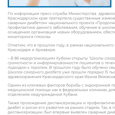
По информации пресс-службы Министерства здравоохр
Краснодарском крае претерпела существенные изменен
сахарным диабетом» национального проекта «Продолжи
профилактике данного заболевания, обучение в школах
оснащению организаций новым оборудованием, обес
мониторинга глюкозы.
Отметим, что в прошлом году, в рамках национальног
Краснодаре и Армавире.
– В 86 медорганизациях Кубани открыты "Школы сахар
грамотности и информированности пациентов о тече
подходам к терапии. В прошлом году было обучено свы
Школах сахарного диабета уже прошли порядка 15 тыс
здравоохранения Краснодарского края Ирина Вязовска
Одним из ключевых факторов борьбы с эндокринной па
медицинской помощи как в федеральных клиниках, для 
отделениях медучреждений Кубани.
Также прохождение диспансеризации и профилактиче
диабет и риски его развития на ранних стадиях. Так, в 
диспансеризации, был впервые выявлен сахарный диабет