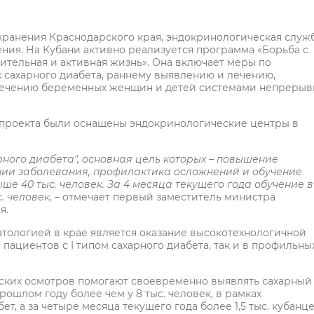
анения Краснодарского края, эндокринологическая служб
ия. На Кубани активно реализуется программа «Борьба с
тельная и активная жизнь». Она включает меры по
 сахарного диабета, раннему выявлению и лечению,
печению беременных женщин и детей системами непрерыв
о проекта были оснащены эндокринологические центры в
ного диабета", основная цель которых – повышение
нии заболевания, профилактика осложнений и обучение
ше 40 тыс. человек. За 4 месяца текущего года обучение в
. человек,
– отмечает первый заместитель министра
я.
тологией в крае является оказание высокотехнологичной
пациентов с I типом сахарного диабета, так и в профильны
ских осмотров помогают своевременно выявлять сахарный
прошлом году более чем у 8 тыс. человек, в рамках
, а за четыре месяца текущего года более 1,5 тыс. кубанц