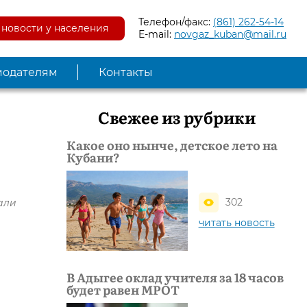
Телефон/факс:
(861) 262-54-14
новости у населения
E-mail:
novgaz_kuban@mail.ru
модателям
Контакты
Свежее из рубрики
Какое оно нынче, детское лето на
Кубани?
302
нали
читать новость
В Адыгее оклад учителя за 18 часов
будет равен МРОТ