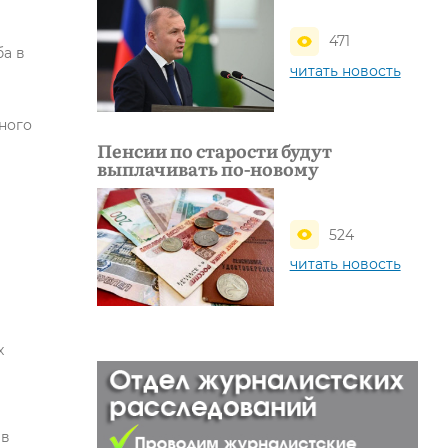
471
а в
читать новость
ного
Пенсии по старости будут
выплачивать по-новому
524
читать новость
х
ев