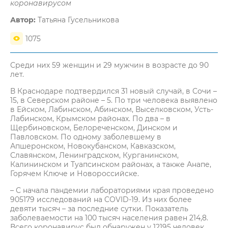
коронавирусом
Автор:
Татьяна Гусельникова
1075
Среди них 59 женщин и 29 мужчин в возрасте до 90
лет.
В Краснодаре подтвердился 31 новый случай, в Сочи –
15, в Северском районе – 5. По три человека выявлено
в Ейском, Лабинском, Абинском, Выселковском, Усть-
Лабинском, Крымском районах. По два – в
Щербиновском, Белореченском, Динском и
Павловском. По одному заболевшему в
Апшеронском, Новокубанском, Кавказском,
Славянском, Ленинградском, Курганинском,
Калининском и Туапсинском районах, а также Анапе,
Горячем Ключе и Новороссийске.
– С начала пандемии лабораториями края проведено
905179 исследований на COVID-19. Из них более
девяти тысяч – за последние сутки. Показатель
заболеваемости на 100 тысяч населения равен 214,8.
Всего коронавирус был обнаружен у 12195 человек.