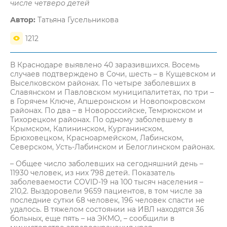
числе четверо детей
Автор:
Татьяна Гусельникова
1212
В Краснодаре выявлено 40 заразившихся. Восемь
случаев подтверждено в Сочи, шесть – в Кущевском и
Выселковском районах. По четыре заболевших в
Славянском и Павловском муниципалитетах, по три –
в Горячем Ключе, Апшеронском и Новопокровском
районах. По два – в Новороссийске, Темрюкском и
Тихорецком районах. По одному заболевшему в
Крымском, Калининском, Курганинском,
Брюховецком, Красноармейском, Лабинском,
Северском, Усть-Лабинском и Белоглинском районах.
– Общее число заболевших на сегодняшний день –
11930 человек, из них 798 детей. Показатель
заболеваемости COVID-19 на 100 тысяч населения –
210,2. Выздоровели 9659 пациентов, в том числе за
последние сутки 68 человек, 196 человек спасти не
удалось. В тяжелом состоянии на ИВЛ находятся 36
больных, еще пять – на ЭКМО, – сообщили в