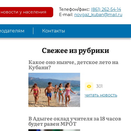
Телефон/факс:
(861) 262-54-14
новости у населения
E-mail:
novgaz_kuban@mail.ru
модателям
Контакты
Свежее из рубрики
Какое оно нынче, детское лето на
Кубани?
301
читать новость
В Адыгее оклад учителя за 18 часов
будет равен МРОТ