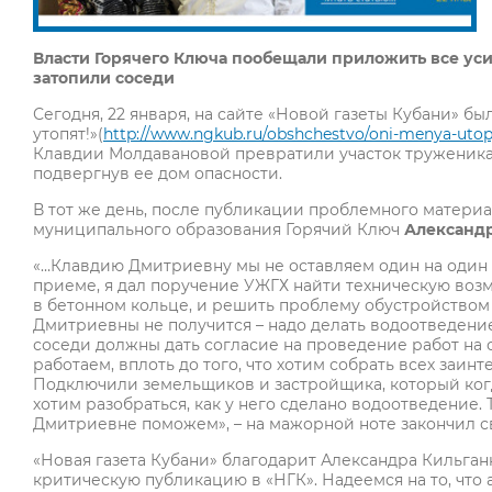
Власти Горячего Ключа пообещали приложить все усил
затопили соседи
Сегодня, 22 января, на сайте «Новой газеты Кубани» 
утопят!»(
http://www.ngkub.ru/obshchestvo/oni-menya-utop
Клавдии Молдавановой превратили участок труженика
подвергнув ее дом опасности.
В тот же день, после публикации проблемного материа
муниципального образования Горячий Ключ
Александр
«…Клавдию Дмитриевну мы не оставляем один на один с
приеме, я дал поручение УЖГХ найти техническую возм
в бетонном кольце, и решить проблему обустройство
Дмитриевны не получится – надо делать водоотведение 
соседи должны дать согласие на проведение работ на с
работаем, вплоть до того, что хотим собрать всех заи
Подключили земельщиков и застройщика, который когд
хотим разобраться, как у него сделано водоотведение
Дмитриевне поможем», – на мажорной ноте закончил с
«Новая газета Кубани» благодарит Александра Кильган
критическую публикацию в «НГК». Надеемся на то, чт