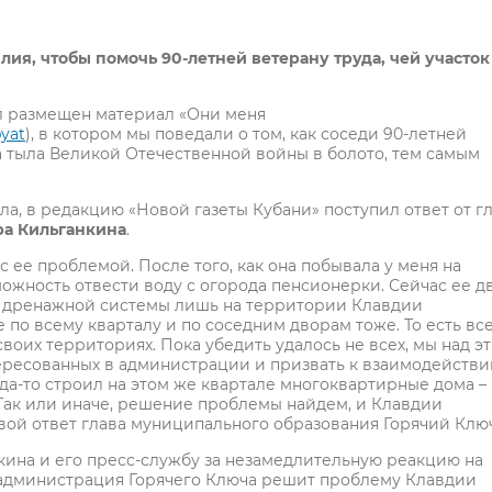
ия, чтобы помочь 90-летней ветерану труда, чей участок
был размещен материал «Они меня
yat
), в котором мы поведали о том, как соседи 90-летней
 тыла Великой Отечественной войны в болото, тем самым
ла, в редакцию «Новой газеты Кубани» поступил ответ от г
а Кильганкина
.
 ее проблемой. После того, как она побывала у меня на
ожность отвести воду с огорода пенсионерки. Сейчас ее д
м дренажной системы лишь на территории Клавдии
по всему кварталу и по соседним дворам тоже. То есть вс
воих территориях. Пока убедить удалось не всех, мы над э
нтересованных в администрации и призвать к взаимодействи
а-то строил на этом же квартале многоквартирные дома –
. Так или иначе, решение проблемы найдем, и Клавдии
вой ответ глава муниципального образования Горячий Ключ
кина и его пресс-службу за незамедлительную реакцию на
о администрация Горячего Ключа решит проблему Клавдии