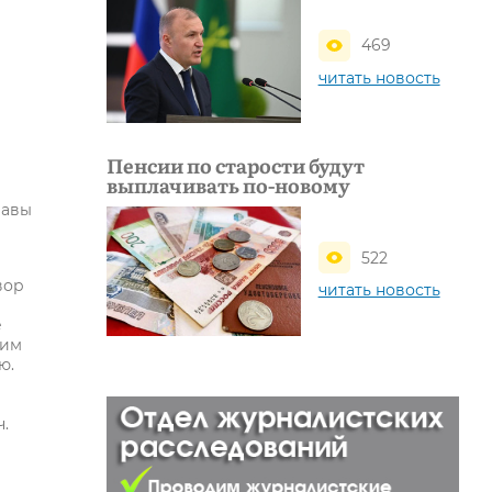
469
читать новость
Пенсии по старости будут
выплачивать по-новому
лавы
522
вор
читать новость
е
тим
ю.
.