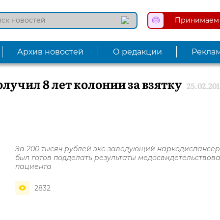
Принимаем 
Архив новостей
О редакции
Рекла
олучил 8 лет колонии за взятку
25.02.20
За 200 тысяч рублей экс-заведующий наркодиспансе
был готов подделать результаты медосвидетельствов
пациента
2832