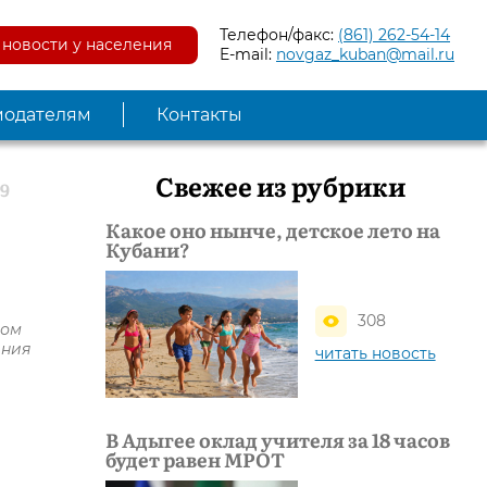
Телефон/факс:
(861) 262-54-14
новости у населения
E-mail:
novgaz_kuban@mail.ru
модателям
Контакты
Свежее из рубрики
19
Какое оно нынче, детское лето на
Кубани?
308
ром
ания
читать новость
В Адыгее оклад учителя за 18 часов
будет равен МРОТ