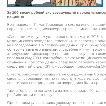
За 200 тысяч рублей экс-заведующий наркодиспансе
пациента
Врач-нарколог Роман Горюшкин, некогда исполнявший
наркологического диспансера, признан виновным в по
«Следствием и судом установлено, что в марте 2018 г
медицинского освидетельствования на состояние опья
на исследование. На следующий день к Горюшкину об
обнаружения в его анализах употребления им наркоти
заведующий диспансером повлиять на результаты осви
передачи ему 200 тысяч рублей в акте медицинского о
опьянении. При этом деньги следовало передать через
следственный отдел СКР», – сообщает пресс-служба СК
В итоге, знакомый Горюшкина, не осведомленный о пре
связался с Горюшкиным по телефону. В ходе телефонн
деньги, дальнейшие действия посредника были пресе
Также Горюшкин попался на взятке в размере 20 тысяч
реабилитации и выписку.
Приговором суда экс-заведующему назначено наказани