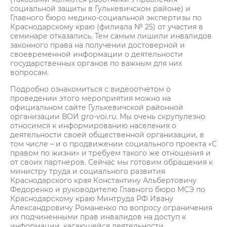
социальной защиты в Гулькевичском районе) и
Главного бюро медико-социальной экспертизы по
Краснодарскому краю (филиала № 25) от участия в
семинаре отказались. Тем самым лишили инвалидов
законного права на получении достоверной и
своевременной информации о деятельности
государственных органов по важным для них
вопросам.
Подробно ознакомиться с видеоотчетом о
проведении этого мероприятия можно на
официальном сайте Гулькевичской районной
организации ВОИ
gro
-
voi
.
ru
. Мы очень скрупулезно
относимся к информированию населения о
деятельности своей общественной организации, в
том числе – и о продвижении социального проекта «С
правом по жизни» и требуем такого же отношения и
от своих партнеров. Сейчас мы готовим обращения к
министру труда и социального развития
Краснодарского края Константину Альбертовичу
Федоренко и руководителю Главного бюро МСЭ по
Краснодарскому краю Минтруда РФ Ивану
Александровичу Романенко по вопросу ограничения
их подчиненными прав инвалидов на доступ к
информации, касающейся деятельности