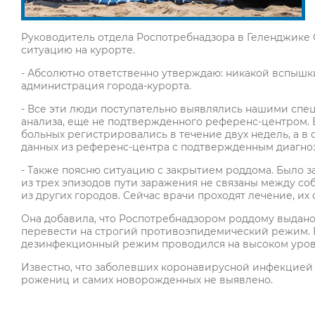
Руководитель отдела Роспотребнадзора в Геленджик
ситуацию на курорте.
- Абсолютно ответственно утверждаю: никакой вспышки
администрация города-курорта.
- Все эти люди поступательно выявлялись нашими спе
анализа, еще не подтвержденного референс-центром. Е
больных регистрировались в течение двух недель, а в
данных из референс-центра с подтвержденным диагноз
- Также поясню ситуацию с закрытием роддома. Было 
из трех эпизодов пути заражения не связаны между со
из других городов. Сейчас врачи проходят лечение, их 
Она добавила, что Роспотребнадзором роддому выдано
перевести на строгий противоэпидемический режим. 
дезинфекционный режим проводился на высоком уров
Известно, что заболевших коронавирусной инфекцией 
рожениц и самих новорожденных не выявлено.