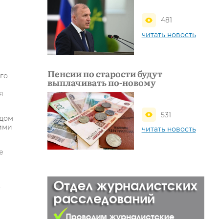
481
читать новость
Пенсии по старости будут
го
выплачивать по-новому
я
531
ждом
жими
читать новость
е
,