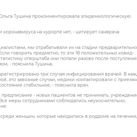
е Ольга Тушина прокомментировала эпидемиологическую
 коронавируса на курорте нет, - цитирует санврача
циалистами, мы отрабатывали их на стадии предварительно
сли говорить предметно, то эти 18 положительных ковид-
 статистику оперштаба они попали разово после поступлени
ом, - пояснила Тушина.
зарегистрировано три случая инфицирования врачей. В ка
бой, это завозные случаи, медики контактировали с приез
состояние стабильное, - пояснила врач.
 предписание - новых пациентов не принимать, учреждени
Все меры сотрудниками соблюдались неукоснительно,
не.
среди женщин, которые находились в роддоме на лечении