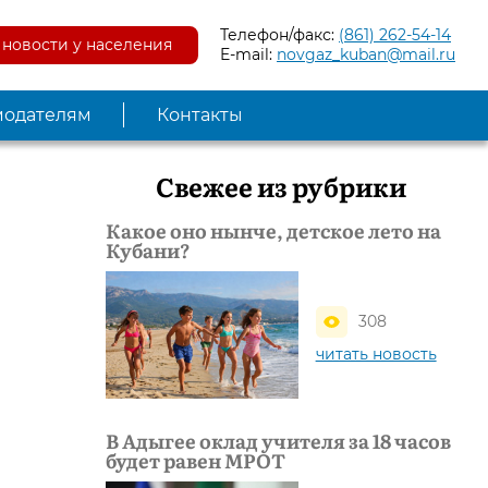
Телефон/факс:
(861) 262-54-14
новости у населения
E-mail:
novgaz_kuban@mail.ru
модателям
Контакты
Свежее из рубрики
Какое оно нынче, детское лето на
Кубани?
308
читать новость
В Адыгее оклад учителя за 18 часов
будет равен МРОТ