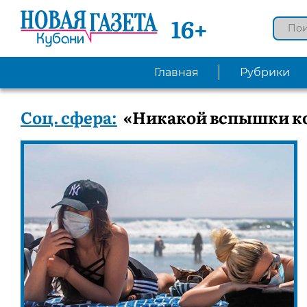
16+
Главная
Рубрики
Соц. сфера:
«Никакой вспышки ко