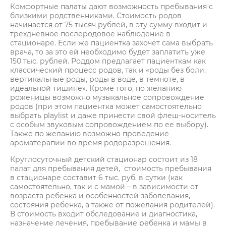
Комфортные палаты дают возможность пребывания с
близкими родственниками. Стоимость родов
начинается от 75 тысяч рублей, в эту сумму входит и
трехдневное послеродовое наблюдение в
стационаре. Если же пациентка захочет сама выбрать
врача, то за это ей необходимо будет заплатить уже
150 тыс. рублей. Роддом предлагает пациенткам как
классический процесс родов, так и «роды без боли,
вертикальные роды, роды в воде, в темноте, в
идеальной тишине». Кроме того, по желанию
роженицы возможно музыкальное сопровождение
родов (при этом пациентка может самостоятельно
выбрать playlist и даже принести свой флеш-носитель
с особым звуковым сопровождением по ее выбору).
Также по желанию возможно проведение
ароматерапии во время родоразрешения.
Круглосуточный детский стационар состоит из 18
палат для пребывания детей, стоимость пребывания
в стационаре составит 6 тыс. руб. в сутки (как
самостоятельно, так и с мамой – в зависимости от
возраста ребенка и особенностей заболевания,
состояния ребенка, а также от пожелания родителей).
В стоимость входит обследование и диагностика,
назначение лечения, пребывание ребенка и мамы в