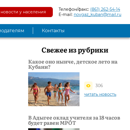
Телефон/факс:
(861) 262-54-14
новости у населения
E-mail:
novgaz_kuban@mail.ru
модателям
Контакты
Свежее из рубрики
Какое оно нынче, детское лето на
Кубани?
306
читать новость
В Адыгее оклад учителя за 18 часов
будет равен МРОТ