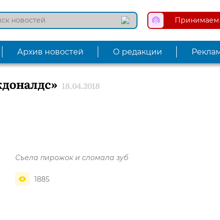
Принимаем 
Архив новостей
О редакции
Рекла
кдоналдс»
18.04.2018
Съела пирожок и сломала зуб
1885