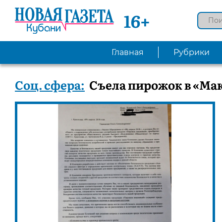
16+
Главная
Рубрики
Соц. сфера:
Съела пирожок в «Ма