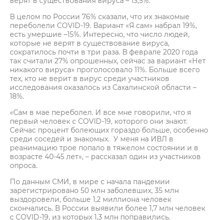
верят в существования вируса – 13,5%.
В целом по России 76% сказали, что их знакомые
переболели COVID-19. Вариант «Я сам» набрал 19%,
есть умершие –15%. Интересно, что число людей,
которые не верят в существование вируса,
сократилось почти в три раза. В феврале 2020 года
так считали 27% опрошенных, сейчас за вариант «Нет
никакого вируса» проголосовало 11%. Больше всего
тех, кто не верит в вирус среди участников
исследования оказалось из Сахалинской области –
18%.
«Сам в мае переболел. И все мне говорили, что я
первый человек с COVID-19, которого они знают.
Сейчас процент болеющих гораздо больше, особенно
среди соседей и знакомых. У меня на ИВЛ в
реанимацию трое попало в тяжелом состоянии и в
возрасте 40-45 лет», – рассказал один из участников
опроса.
По данным СМИ, в мире с начала пандемии
зарегистрировано 50 млн заболевших, 35 млн
выздоровели, больше 1,2 миллиона человек
скончались. В России выявили более 1,7 млн человек
с COVID-19, из которых 1,3 млн поправились.