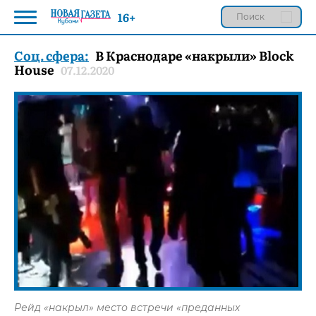
16+
Соц. сфера:
В Краснодаре «накрыли» Block
House
07.12.2020
Рейд «накрыл» место встречи «преданных