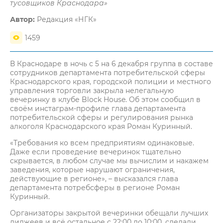
тусовщиков Краснодара»
Автор:
Редакция «НГК»
1459
В Краснодаре в ночь с 5 на 6 декабря группа в составе
сотрудников департамента потребительской сферы
Краснодарского края, городской полиции и местного
управления торговли закрыла нелегальную
вечеринку в клубе Block House. Об этом сообщил в
своём инстаграм-профиле глава департамента
потребительской сферы и регулирования рынка
алкоголя Краснодарского края Роман Куринный.
«Требования ко всем предприятиям одинаковые.
Даже если проведение вечеринок тщательно
скрывается, в любом случае мы вычислим и накажем
заведения, которые нарушают ограничения,
действующие в регионе», – высказался глава
департамента потребсферы в регионе Роман
Куринный.
Организаторы закрытой вечеринки обещали лучших
диджеев и всё остальное с 22:00 до 10:00, сделали