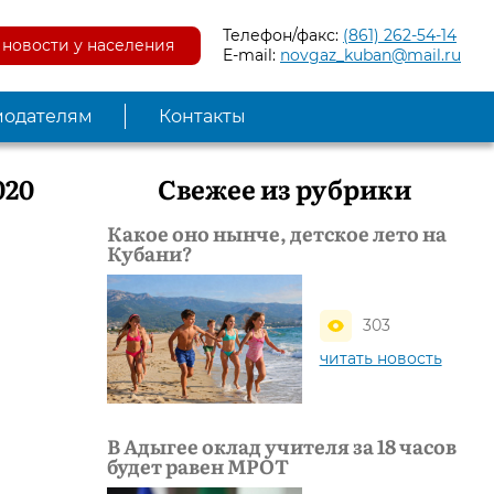
Телефон/факс:
(861) 262-54-14
новости у населения
E-mail:
novgaz_kuban@mail.ru
модателям
Контакты
020
Свежее из рубрики
Какое оно нынче, детское лето на
Кубани?
303
читать новость
В Адыгее оклад учителя за 18 часов
будет равен МРОТ