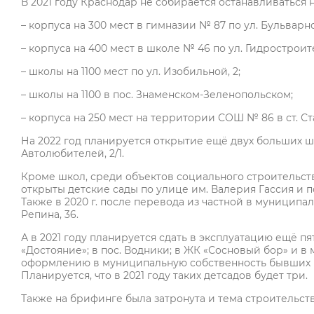
В 2021 году Краснодар не собирается останавливаться 
– корпуса на 300 мест в гимназии № 87 по ул. Бульварно
– корпуса на 400 мест в школе № 46 по ул. Гидростроите
– школы на 1100 мест по ул. Изобильной, 2;
– школы на 1100 в пос. Знаменском-Зеленопольском;
– корпуса на 250 мест на территории СОШ № 86 в ст. Ст
На 2022 год планируется открытие ещё двух больших школ
Автолюбителей, 2/1.
Кроме школ, среди объектов социального строительств
открыты детские сады по улице им. Валерия Гассия и по
Также в 2020 г. после перевода из частной в муниципа
Репина, 36.
А в 2021 году планируется сдать в эксплуатацию ещё пя
«Достояние»; в пос. Водники; в ЖК «Сосновый бор» и 
оформлению в муниципальную собственность бывших 
Планируется, что в 2021 году таких детсадов будет три.
Также на брифинге была затронута и тема строительс