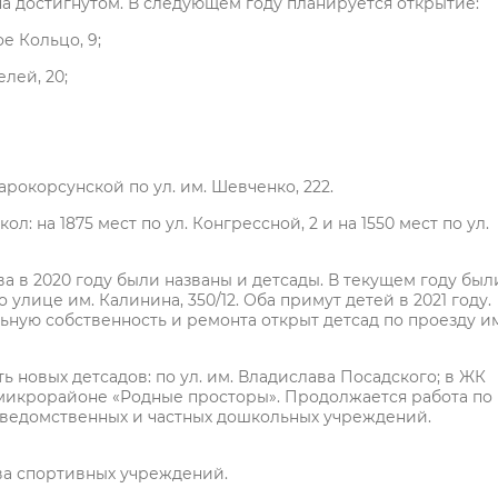
на достигнутом. В следующем году планируется открытие:
е Кольцо, 9;
лей, 20;
арокорсунской по ул. им. Шевченко, 222.
: на 1875 мест по ул. Конгрессной, 2 и на 1550 мест по ул.
а в 2020 году были названы и детсады. В текущем году был
 улице им. Калинина, 350/12. Оба примут детей в 2021 году.
льную собственность и ремонта открыт детсад по проезду и
ть новых детсадов: по ул. им. Владислава Посадского; в ЖК
в микрорайоне «Родные просторы». Продолжается работа по
ведомственных и частных дошкольных учреждений.
тва спортивных учреждений.