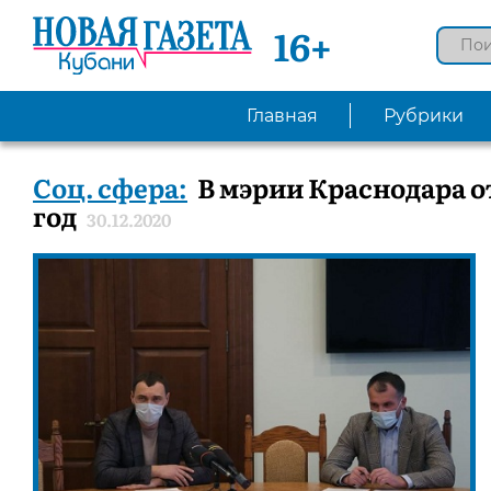
16+
Главная
Рубрики
Соц. сфера:
В мэрии Краснодара о
год
30.12.2020