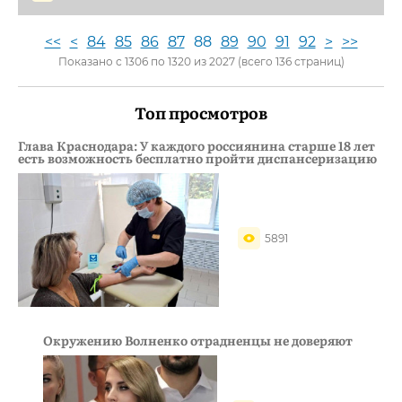
<<
<
84
85
86
87
88
89
90
91
92
>
>>
Показано с 1306 по 1320 из 2027 (всего 136 страниц)
Топ просмотров
Глава Краснодара: У каждого россиянина старше 18 лет
есть возможность бесплатно пройти диспансеризацию
5891
Окружению Волненко отрадненцы не доверяют