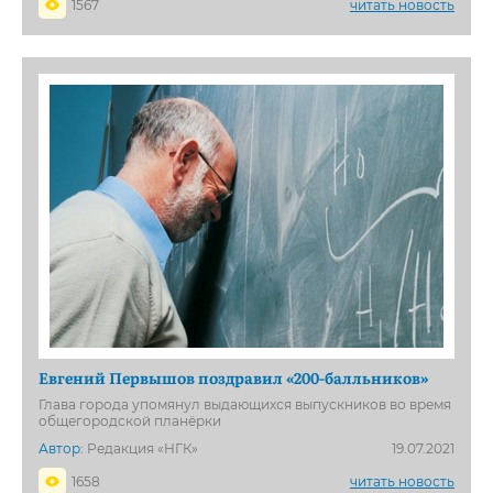
1567
читать новость
Евгений Первышов поздравил «200-балльников»
Глава города упомянул выдающихся выпускников во время
общегородской планёрки
Автор:
Редакция «НГК»
19.07.2021
1658
читать новость