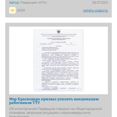
Автор:
Редакция «НГК»
26.07.2021
2009
читать новость
Мэр Краснодара призвал усилить вакцинацию
работников ТТУ
Об этом Евгений Первышов говорил на общегородской
планёрке, затронув ситуацию с коронавирусом в
Краснодаре