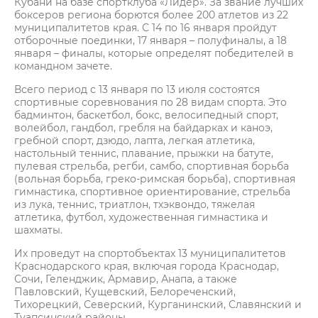
Кубани на базе спортклуба «Лидер». За звание лучших
боксеров региона борются более 200 атлетов из 22
муниципалитетов края. С 14 по 16 января пройдут
отборочные поединки, 17 января – полуфиналы, а 18
января – финалы, которые определят победителей в
командном зачете.
Всего период с 13 января по 13 июля состоятся
спортивные соревнования по 28 видам спорта. Это
бадминтон, баскетбол, бокс, велосипедный спорт,
волейбол, гандбол, гребля на байдарках и каноэ,
гребной спорт, дзюдо, лапта, легкая атлетика,
настольный теннис, плавание, прыжки на батуте,
пулевая стрельба, регби, самбо, спортивная борьба
(вольная борьба, греко-римская борьба), спортивная
гимнастика, спортивное ориентирование, стрельба
из лука, теннис, триатлон, тхэквондо, тяжелая
атлетика, футбол, художественная гимнастика и
шахматы.
Их проведут на спортобъектах 13 муниципалитетов
Краснодарского края, включая города Краснодар,
Сочи, Геленджик, Армавир, Анапа, а также
Павловский, Кущевский, Белореченский,
Тихорецкий, Северский, Курганинский, Славянский и
Туапсинский районы.