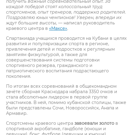
получить важный соревновательный опыт. За
каждой победой стоят колоссальный труд
спортсменов, опыт тренеров, поддержка родителей.
Поздравляю юных чемпионов! Уверен, впереди их
ждут большие высоты,
— написал руководитель
краевого центра в
«Максе»
.
Спартакиада учащихся проводится на Кубани в целях
развития и популяризации спорта в регионе,
привлечения детей и подростков к регулярным
занятиям физкультурой, а также для
совершенствования системы подготовки
спортивного резерва, гражданского и
патриотического воспитания подрастающего
поколения.
По итогам всех соревнований в общекомандном
зачёте сборная Краснодара набрала 3350 очков и
стала абсолютным лидером в первой группе
участников. В ней, помимо кубанской столицы, также
были представлены Сочи, Новороссийск, Анапа и
Армавир.
Спортсмены краевого центра
завоевали золото
в
спортивной акробатике, гандболе (юноши и
девушки), бокс, футболе (девушки и юноши),