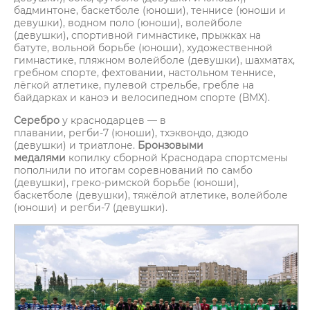
бадминтоне, баскетболе (юноши), теннисе (юноши и
девушки), водном поло (юноши), волейболе
(девушки), спортивной гимнастике, прыжках на
батуте, вольной борьбе (юноши), художественной
гимнастике, пляжном волейболе (девушки), шахматах,
гребном спорте, фехтовании, настольном теннисе,
лёгкой атлетике, пулевой стрельбе, гребле на
байдарках и каноэ и велосипедном спорте (ВМХ).
Серебро
у краснодарцев — в
плавании, регби-7 (юноши), тхэквондо, дзюдо
(девушки) и триатлоне.
Бронзовыми
медалями
копилку сборной Краснодара спортсмены
пополнили по итогам соревнований по самбо
(девушки), греко-римской борьбе (юноши),
баскетболе (девушки), тяжёлой атлетике, волейболе
(юноши) и регби-7 (девушки).