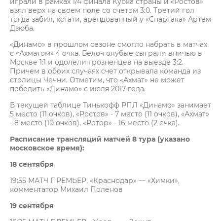
играли в рамках 1/4 финала Кубка страны и «Ростов»
взял верх на своем поле со счетом 3:0. Третий гол
тогда забил, кстати, арендованный у «Спартака» Артем
Дзюба.
«Динамо» в прошлом сезоне смогло набрать в матчах
с «Ахматом» 4 очка. Бело-голубые сыграли вничью в
Москве 1:1 и одолели грозненцев на выезде 3:2.
Причем в обоих случаях счет открывала команда из
столицы Чечни. Отметим, что «Ахмат» не может
победить «Динамо» с июля 2017 года.
В текущей таблице Тинькофф РПЛ «Динамо» занимает
5 место (11 очков), «Ростов» - 7 место (11 очков), «Ахмат»
- 8 место (10 очков), «Ротор» - 16 место (2 очка).
Расписание трансляций матчей 8 тура (указано
московское время):
18 сентября
19:55 МАТЧ ПРЕМЬЕР, «Краснодар» — «Химки»,
комментатор Михаил Поленов
19 сентября