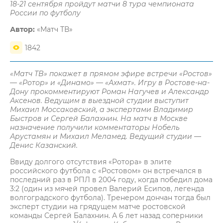
18-21 сентября пройдут матчи 8 тура чемпионата
России по футболу
Автор:
«Матч ТВ»
1842
«Матч ТВ» покажет в прямом эфире встречи «Ростов»
— «Ротор» и «Динамо» — «Ахмат». Игру в Ростове-на-
Дону прокомментируют Роман Нагучев и Александр
Аксенов. Ведущим в выездной студии выступит
Михаил Моссаковский, а экспертами Владимир
Быстров и Сергей Балахнин. На матч в Москве
назначение получили комментаторы Нобель
Арустамян и Михаил Меламед. Ведущий студии —
Денис Казанский.
Ввиду долгого отсутствия «Ротора» в элите
российского футбола с «Ростовом» он встречался в
последний раз в РПЛ в 2004 году, когда победил дома
3:2 (один из мячей провел Валерий Есипов, легенда
волгоградского футбола). Тренером дончан тогда был
эксперт студии на грядущем матче ростовской
команды Сергей Балахнин. А 6 лет назад соперники