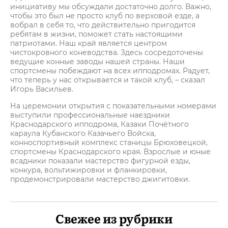
инициативу мы обсуждали достаточно долго. Важно,
чтобы это был не просто клуб по верховой езде, а
вобрал в себя то, что действительно пригодится
ребятам в жизни, поможет стать настоящими
патриотами. Наш край является центром
чистокровного коневодства. Здесь сосредоточены
ведущие конные заводы нашей страны. Наши
спортсмены побеждают на всех ипподромах. Радует,
что теперь у нас открывается и такой клуб, – сказал
Игорь Васильев.
На церемонии открытия с показательными номерами
выступили профессиональные наездники
Краснодарского ипподрома, Казаки Почётного
караула Кубанского Казачьего Войска,
конноспортивный комплекс станицы Брюховецкой,
спортсмены Краснодарского края. Взрослые и юные
всадники показали мастерство фигурной езды,
конкура, вольтижировки и фланкировки,
продемонстрировали мастерство джигитовки.
Свежее из рубрики