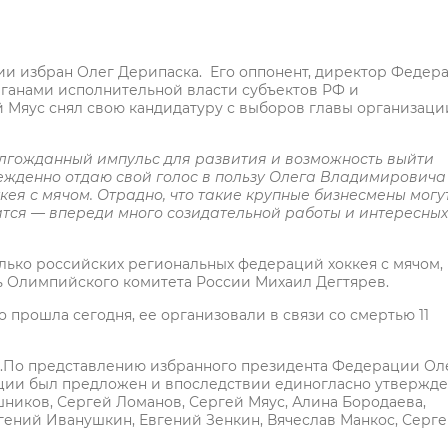
ии избран Олег Дерипаска. Его оппонент, директор Федер
рганами исполнительной власти субъектов РФ и
яус снял свою кандидатуру с выборов главы организаци
олгожданный импульс для развития и возможность выйти
бежденно отдаю свой голос в пользу Олега Владимировича
кея с мячом. Отрадно, что такие крупные бизнесмены могу
учится — впереди много созидательной работы и интересных
ько российских региональных федераций хоккея с мячом,
ь Олимпийского комитета России Михаил Дегтярев.
прошла сегодня, ее организовали в связи со смертью 11
к.По представлению избранного президента Федерации Ол
нции был предложен и впоследствии единогласно утвержд
ников, Сергей Ломанов, Сергей Мяус, Алина Бородаева,
вгений Иванушкин, Евгений Зенкин, Вячеслав Манкос, Серг