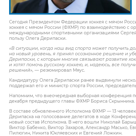
Сегодня Президентом Федерации хоккея с мячом Росс
хоккея с мячом России (ФХМР) по взаимодействию с о
международными спортивными организациями Сергей М
пользу Олега Дерипаски.
«В ситуации, когда наш вид спорта может получить д
на новый уровень, я принял осознанное решение и у
Дерипаски, с которым многие связывают развитие хок
и хотят помочь русскому хоккею, и, надеюсь, все пол
решений»,
— резюмировал Мяус.
Кандидатуру Олега Дерипаски ранее выдвинули нескол
поддержал его и министр спорта России, председател
Напомним, что внеочередная выборная конференция по 
декабря предыдущего главы ФХМР Бориса Скрынника.
В составе обновленного Исполкома ФХМР — 13 челове
Дерипаска на голосование делегатов в ходе Конфере
новый состав Исполкома. В него вошли Николай Барыш
Виктор Бабенко, Виктор Захаров, Александр Масько, Е
Пилюгин, Никита Юкляевских и Евгений Ложкин.