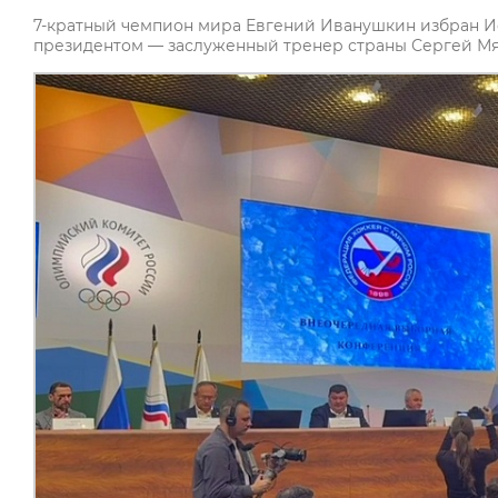
7-кратный чемпион мира Евгений Иванушкин избран 
президентом — заслуженный тренер страны Сергей Мя