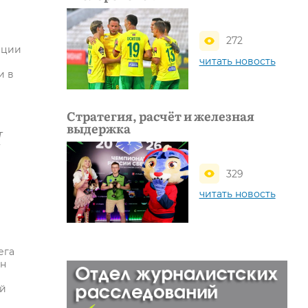
272
ации
читать новость
и в
Стратегия, расчёт и железная
выдержка
т
329
читать новость
ега
ен
ей