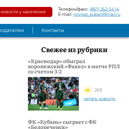
Телефон/факс:
(861) 262-54-14
новости у населения
E-mail:
novgaz_kuban@mail.ru
модателям
Контакты
Свежее из рубрики
«Краснодар» обыграл
воронежский «Факел» в матче РПЛ
со счетом 3:2
269
читать новость
ФК «Кубань» сыграет с ФК
«Белореченск»