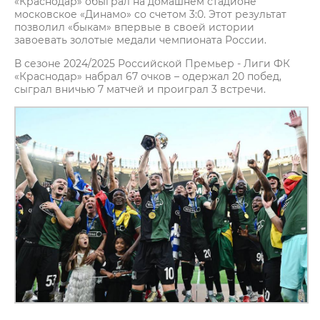
«Краснодар» обыграл на домашнем стадионе
московское «Динамо» со счетом 3:0. Этот результат
позволил «быкам» впервые в своей истории
завоевать золотые медали чемпионата России.
В сезоне 2024/2025 Российской Премьер - Лиги ФК
«Краснодар» набрал 67 очков – одержал 20 побед,
сыграл вничью 7 матчей и проиграл 3 встречи.