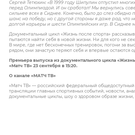
Сергей Тетюхин:
«В 1999 году Шипулин отпустил многи
перед Олимпиадой. И он сработал! Мы вернулись сов
сильнее всех в Сиднее. Конечно, было до слез обидно
шанс на победу, но с другой стороны я даже рад, что н
долгой карьеры и шести Олимпийских игр. В Сиднее мо
Документальный цикл «Жизнь после спорта» рассказыва
пытаются найти себя в новой жизни. Ни для кого не се
В мире, где нет бесконечных тренировок, погони за в
рядом, они зачастую теряют себя и впервые остаются о
Премьера выпуска из документального цикла «Жизнь 
«Матч ТВ» 23 сентября в 15:20.
О канале «МАТЧ ТВ»
«Матч ТВ» — российский федеральный общедоступный к
трансляции главных спортивных событий, новости, ана
документальные циклы, шоу о здоровом образе жизни,