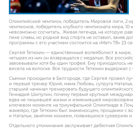
Олимпийский чемпион, победитель Мировой лиги, 2-кр
чемпионов, победитель клубного чемпионата мира, 10-
невозможно сосчитать. Живая легенда, на которую ра
пике славы, но родной вид спорта не оставил, заняв 
программы с его участием состоится на «Матч ТВ» 23 се
Сергей Тетюхин — единственный волейболист в мире, 
четырех из них он возвращался с медалью. Все россий
завоевывали хотя бы один трофей. Ему приходилось нес
висела на волоске. Все трудности Тетюхин выдержал 
Съемки проходили в Белгороде, где Сергей провел лу
и первый тренер Юрий, мама Любовь, супруга Наталья, 
старший начинал тренировать будущего олимпийского 
Геннадий Шипулин, почему первый крупный междунаро
едва не лишившей жизни и изменившей мировоззрение
ключевом моменте на триумфальной Олимпиаде в Лонд
жанейро, где Тетюхин был знаменосцем, прощании с в
и Натальи, занятиях хоккеем, появившихся суевериях и
Отдельного упоминания заслуживает дебютная Олимпиа