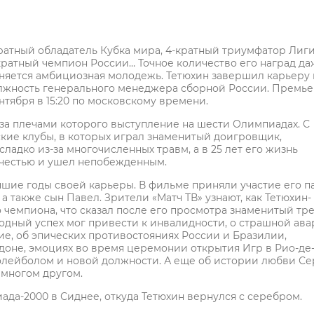
атный обладатель Кубка мира, 4-кратный триумфатор Лиг
кратный чемпион России… Точное количество его наград да
вняется амбициозная молодежь. Тетюхин завершил карьеру 
должность генерального менеджера сборной России. Премь
нтября в 15:20 по московскому времени.
за плечами которого выступление на шести Олимпиадах. С
ские клубы, в которых играл знаменитый доигровщик,
ладко из-за многочисленных травм, а в 25 лет его жизнь
с честью и ушел непобежденным.
чшие годы своей карьеры. В фильме приняли участие его п
а также сын Павел. Зрители «Матч ТВ» узнают, как Тетюхин-
чемпиона, что сказал после его просмотра знаменитый тр
дный успех мог привести к инвалидности, о страшной ава
, об эпических противостояниях России и Бразилии,
оне, эмоциях во время церемонии открытия Игр в Рио-де
олейболом и новой должности. А еще об истории любви Се
 многом другом.
да-2000 в Сиднее, откуда Тетюхин вернулся с серебром.