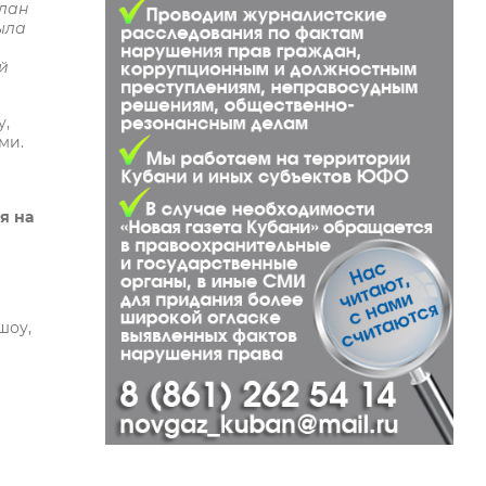
план
ыла
ой
у,
ми.
я на
шоу,