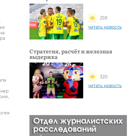
259
и
читать новость
же
на
ера
Стратегия, расчёт и железная
выдержка
320
апа
читать новость
енер
рии,
-
ргея