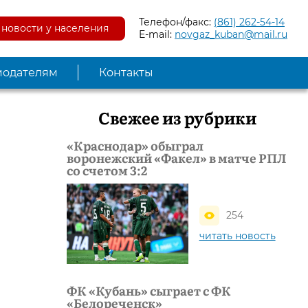
Телефон/факс:
(861) 262-54-14
новости у населения
E-mail:
novgaz_kuban@mail.ru
модателям
Контакты
Свежее из рубрики
«Краснодар» обыграл
воронежский «Факел» в матче РПЛ
со счетом 3:2
254
читать новость
ФК «Кубань» сыграет с ФК
«Белореченск»