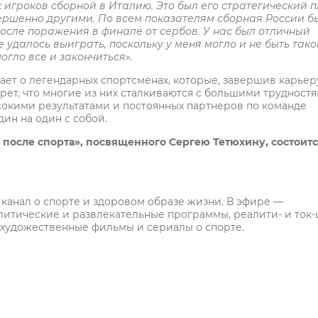
х игроков сборной в Италию. Это был его стратегический 
ершенно другими. П
о всем показателям сборная России б
 после поражения в финале от сербов. У нас был отличный
е удалось выиграть, поскольку у меня могло и не быть так
гло все и закончиться».
ет о легендарных спортсменах, которые, завершив карьер
крет, что многие из них сталкиваются с большими трудностя
ысокими результатами и постоянных партнеров по команде
дин на один с собой.
после спорта», посвященного Сергею Тетюхину, состоитс
анал о спорте и здоровом образе жизни. В эфире —
литические и развлекательные программы, реалити- и ток-
 художественные фильмы и сериалы о спорте.