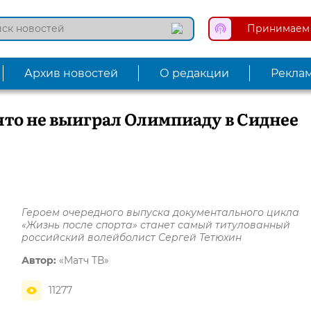
Принимаем 
Архив новостей
О редакции
Рекла
что не выиграл Олимпиаду в Сиднее
Героем очередного выпуска документального цикла
«Жизнь после спорта» станет самый титулованный
российский волейболист Сергей Тетюхин
Автор:
«Матч ТВ»
11277