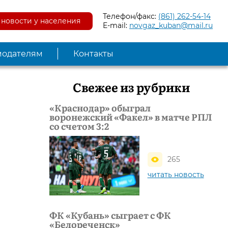
Телефон/факс:
(861) 262-54-14
новости у населения
E-mail:
novgaz_kuban@mail.ru
модателям
Контакты
Свежее из рубрики
«Краснодар» обыграл
воронежский «Факел» в матче РПЛ
со счетом 3:2
265
читать новость
ФК «Кубань» сыграет с ФК
«Белореченск»