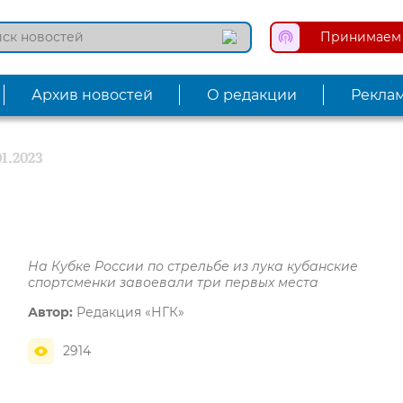
Принимаем 
Архив новостей
О редакции
Рекла
01.2023
На Кубке России по стрельбе из лука кубанские
спортсменки завоевали три первых места
Автор:
Редакция «НГК»
2914