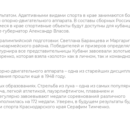
льтатом. Адаптивными видами спорта в крае занимаются б
ем опорно-двигательного аппарата. В составы сборных Росси
щиеся в крае спортивные объекты будут доступны для кубанц
е-губернатор Александр Власов.
аралимпийской подготовки: Светлана Баранцева и Маргари
сноармейского района. Победителей и призеров определя
м турнира все представительницы Кубани завоевали золоты
енко, которая взяла «золото» как в личном, так и командн
орно-двигательного аппарата – одна из старейших дисципл
ания прошли ещё в 1948 году.
ых образованиях. Стрельба из лука – одна из самых популяр
чча, легкой атлетикой, пауэрлифтингом, плаванием и
регулярно завоевывают медали соревнований различного
ополнилась на 172 медали. Уверен, в будущем результаты бу
 и спорта Краснодарского края Серафим Тимченко.