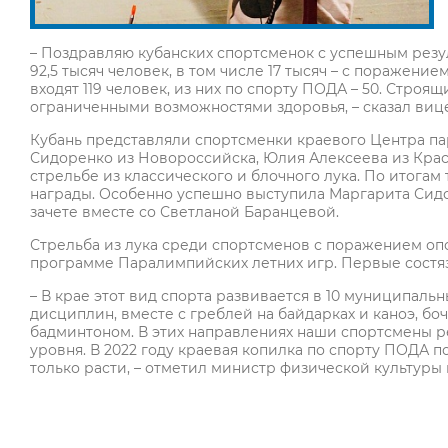
– Поздравляю кубанских спортсменок с успешным резу
92,5 тысяч человек, в том числе 17 тысяч – с поражени
входят 119 человек, из них по спорту ПОДА – 50. Строя
ограниченными возможностями здоровья, – сказал виц
Кубань представляли спортсменки краевого Центра п
Сидоренко из Новороссийска, Юлия Алексеева из Кра
стрельбе из классического и блочного лука. По итога
награды. Особенно успешно выступила Маргарита Сидор
зачете вместе со Светланой Баранцевой.
Стрельба из лука среди спортсменов с поражением оп
программе Паралимпийских летних игр. Первые состяз
– В крае этот вид спорта развивается в 10 муниципальн
дисциплин, вместе с греблей на байдарках и каноэ, бо
бадминтоном. В этих направлениях наши спортсмены 
уровня. В 2022 году краевая копилка по спорту ПОДА п
только расти, – отметил министр физической культуры