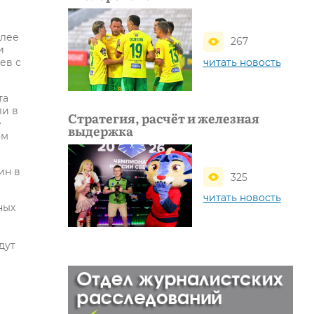
олее
267
и
читать новость
ев с
та
ли в
Стратегия, расчёт и железная
е
выдержка
ом
ин в
325
читать новость
ных
дут